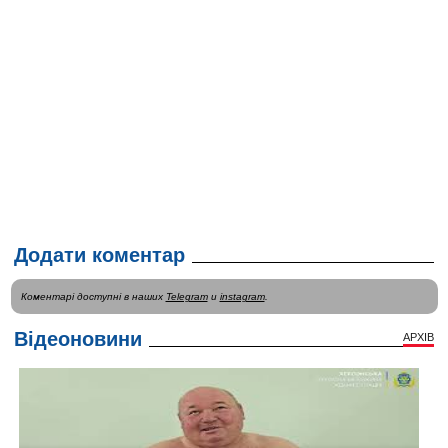
Додати коментар
Коментарі доступні в наших
Telegram
и
instagram
.
Відеоновини
АРХІВ