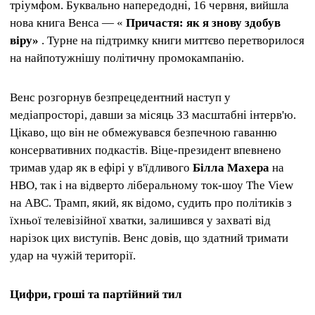
тріумфом. Буквально напередодні, 16 червня, вийшла
нова книга Венса — «
Причастя: як я знову здобув
віру»
. Турне на підтримку книги миттєво перетворилося
на найпотужнішу політичну промокампанію.
Венс розгорнув безпрецедентний наступ у
медіапросторі, давши за місяць 33 масштабні інтерв'ю.
Цікаво, що він не обмежувався безпечною гаванню
консервативних подкастів. Віце-президент впевнено
тримав удар як в ефірі у в'їдливого
Білла Махера
на
HBO, так і на відверто ліберальному ток-шоу The View
на ABC. Трамп, який, як відомо, судить про політиків з
їхньої телевізійної хватки, залишився у захваті від
нарізок цих виступів. Венс довів, що здатний тримати
удар на чужій території.
Цифри, гроші та партійний тил