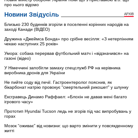
про нього відомо
Новини Звідусіль
АРХІВ
Близько 230 будинків згоріли в поселенні корінних народів на
заході Канади (ВІДЕО)
Дружина «Джеймса Бонда» про срібне весілля: «З нетерпінням
чекаю наступних 25 років»
Умора: собака перервав футбольний матч і «відзначився» на
газоні (відео)
У Німеччині запобігли замаху спецслужб РФ на керівника
виробника дронів для України
Не пийте соду від печії. Гастроентеролог пояснив, як
бікарбонат натрію провокує "смертельний рикошет" у шлунку
Ексгравець Динамо Раффаел: «Блохін не давав мені багато
ігрового часу»
Прототип Hyundai Tucson ледь не згорів під час випробувань у
горах
Мозок “оживає” від новизни: що варто змінити у повсякденному
житті