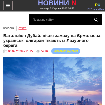
НОВИНИ
N
R
U
четвер, 6 Серпня 2026 16:58
1625 днів війни
ГОЛОВНА
СТАТТІ
Батальйон Дубай: після замаху на Єрмолаєва
українські олігархи тікають із Лазурного
берега
читать на русском
06.07.2026 в 21:15
5216