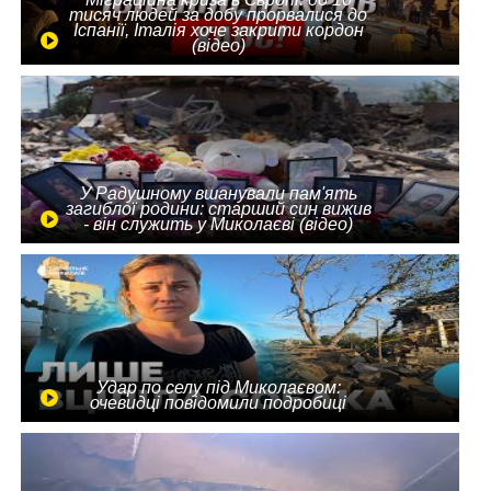
тисяч людей за добу прорвалися до
Іспанії, Італія хоче закрити кордон
(відео)
У Радушному вшанували пам'ять
загиблої родини: старший син вижив
- він служить у Миколаєві (відео)
Удар по селу під Миколаєвом:
очевидці повідомили подробиці