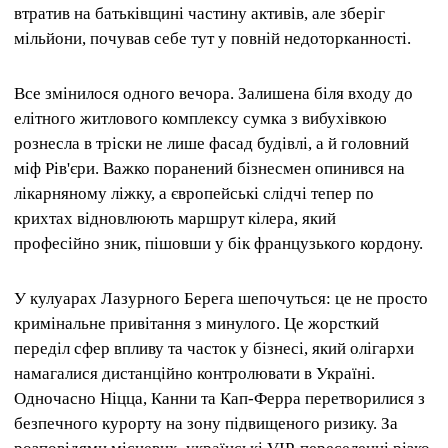
втратив на батьківщині частину активів, але зберіг
мільйони, почував себе тут у повній недоторканності.
Все змінилося одного вечора. Залишена біля входу до
елітного житлового комплексу сумка з вибухівкою
рознесла в тріски не лише фасад будівлі, а й головний
міф Рів'єри. Важко поранений бізнесмен опинився на
лікарняному ліжку, а європейські слідчі тепер по
крихтах відновлюють маршрут кілера, який
професійно зник, пішовши у бік французького кордону.
У кулуарах Лазурного Берега шепочуться: це не просто
кримінальне привітання з минулого. Це жорсткий
переділ сфер впливу та часток у бізнесі, який олігархи
намагалися дистанційно контролювати в Україні.
Одночасно Ніцца, Канни та Кап-Ферра перетворилися з
безпечного курорту на зону підвищеного ризику. За