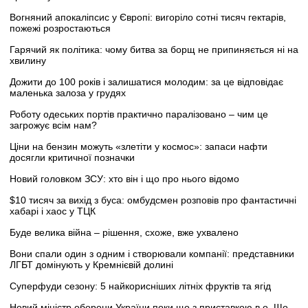
Вогняний апокаліпсис у Європі: вигоріло сотні тисяч гектарів,
пожежі розростаються
Гарячий як політика: чому битва за борщ не припиняється ні на
хвилину
Дожити до 100 років і залишатися молодим: за це відповідає
маленька залоза у грудях
Роботу одеських портів практично паралізовано – чим це
загрожує всім нам?
Ціни на бензин можуть «злетіти у космос»: запаси нафти
досягли критичної позначки
Новий головком ЗСУ: хто він і що про нього відомо
$10 тисяч за вихід з буса: омбудсмен розповів про фантастичні
хабарі і хаос у ТЦК
Буде велика війна – рішення, схоже, вже ухвалено
Вони спали один з одним і створювали компанії: представники
ЛГБТ домінують у Кремнієвій долині
Суперфуди сезону: 5 найкорисніших літніх фруктів та ягід
Новий міністр оборони України поки що з приставкою в.о. Що