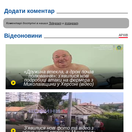
Додати коментар
Коментарі доступні в наших
Telegram
и
instagram
.
Відеоновини
АРХІВ
«Дружина втекла, а дрон почав
полювання»: з'явилися нові
подробиці атаки на фермера з
Миколаївщини у Херсоні (відео)
З'явилися нові фото та відео з