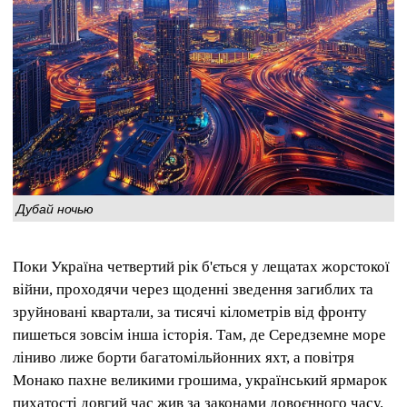
Дубай ночью
Поки Україна четвертий рік б'ється у лещатах жорстокої
війни, проходячи через щоденні зведення загиблих та
зруйновані квартали, за тисячі кілометрів від фронту
пишеться зовсім інша історія. Там, де Середземне море
ліниво лиже борти багатомільйонних яхт, а повітря
Монако пахне великими грошима, український ярмарок
пихатості довгий час жив за законами довоєнного часу.