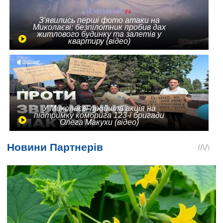
З'явились перші фото атаки на
Миколаєві: безпілотник пробив дах
житлового будинку та залетів у
квартиру (відео)
У Миколаєві пройшла акція на
підтримку комбрига 123-ї бригади
Олега Макухи (відео)