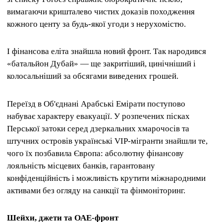
вимагаючи кришталево чистих доказів походження
кожного центу за будь-якої угоди з нерухомістю.
І фінансова еліта знайшла новий фронт. Так народився
«батальйон Дубай» — ще закритіший, цинічніший і
колосальніший за обсягами виведених грошей.
Переїзд в Об'єднані Арабські Емірати поступово
набуває характеру евакуації. У розпечених пісках
Перської затоки серед дзеркальних хмарочосів та
штучних островів українські VIP-мігранти знайшли те,
чого їх позбавила Європа: абсолютну фінансову
лояльність місцевих банків, гарантовану
конфіденційність і можливість крутити міжнародними
активами без огляду на санкції та фінмоніторинг.
Шейхи, джети та ОАЕ-фронт