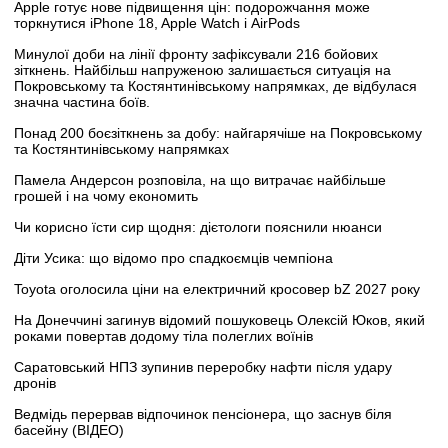
Apple готує нове підвищення цін: подорожчання може
торкнутися iPhone 18, Apple Watch і AirPods
Минулої доби на лінії фронту зафіксували 216 бойових
зіткнень. Найбільш напруженою залишається ситуація на
Покровському та Костянтинівському напрямках, де відбулася
значна частина боїв.
Понад 200 боєзіткнень за добу: найгарячіше на Покровському
та Костянтинівському напрямках
Памела Андерсон розповіла, на що витрачає найбільше
грошей і на чому економить
Чи корисно їсти сир щодня: дієтологи пояснили нюанси
Діти Усика: що відомо про спадкоємців чемпіона
Toyota оголосила ціни на електричний кросовер bZ 2027 року
На Донеччині загинув відомий пошуковець Олексій Юков, який
роками повертав додому тіла полеглих воїнів
Саратовський НПЗ зупинив переробку нафти після удару
дронів
Ведмідь перервав відпочинок пенсіонера, що заснув біля
басейну (ВІДЕО)