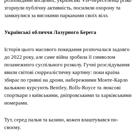
розповідями місцевих, українські VIP-переселенці різко
згорнули публічну активність, посилили охорону та
замкнулися за високими парканами своїх вілл.
Українські обличчя Лазурного Берега
Історія цього масового покидання розпочалася задовго
до 2022 року, але саме війна зробила її символом
позамежного суспільного розколу. Гучні розслідування
явили світові сюрреалістичну картину: поки країна
збирає по гривні на дрони, набережними Монте-Карло
вальяжно курсують Bentley, Rolls-Royce та люксові
спорткари з київськими, дніпровськими та харківськими
номерами.
Тут, серед пальм та казино, кожен влаштувався по-
своєму.