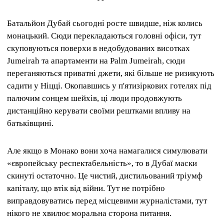
Батальйон Дубай сьогодні росте швидше, ніж колись
монацький. Сюди перекладаються головні офіси, тут
скуповуються поверхи в недобудованих висотках
Jumeirah та апартаменти на Palm Jumeirah, сюди
переганяються приватні джети, які більше не ризикують
садити у Ніцці. Окопавшись у п'ятизіркових готелях під
палючим сонцем шейхів, ці люди продовжують
дистанційно керувати своїми рештками впливу на
батьківщині.
Але якщо в Монако вони хоча намагалися симулювати
«європейську респектабельність», то в Дубаї маски
скинуті остаточно. Це чистий, дистильований тріумф
капіталу, що втік від війни. Тут не потрібно
виправдовуватись перед місцевими журналістами, тут
нікого не хвилює моральна сторона питання.