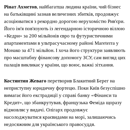
Рінат Ахметов
, найбагатша людина країни, чий бізнес
на батьківщині зазнав величезних збитків, продовжує
асоціюватися з рекордно дорогою нерухомістю Рив'єри.
Його ім'я пов'язують із легендарною історичною віллою
«Кедри» за 200 мільйонів євро та футуристичними
апартаментами в ультрасучасному районі Mareterra у
Монако за 471 мільйон. І хоча його структури заявляють
про масштабну фінансову допомогу ЗСУ, сам вигляд цих
палаців викликає у країни, що воює, важкі зітхання.
Костянтин Жеваго
перетворив Блакитний Берег на
неприступну юридичну фортецю. Поки Київ безуспішно
вимагає його екстрадиції у справі банку «Фінанси та
Кредит», що збанкрутував, французька Феміда щоразу
відмовляє у видачі. Олігарх продовжує
насолоджуватися краєвидами на морі, залишаючись
недосяжним для українського правосуддя.