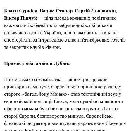
Брати Суркіси
,
Вадим Столар
,
Сергій Льовочкін
,
Віктор Пінчук
— ціла плеяда колишніх політичних
важкоатлетів, банкірів та забудовників, які роками
впливали на долю України, тепер вважають за краще
спостерігати за її трагедією з вікон п'ятизіркових готелів
та закритих клубів Рів'єри.
Призов у ​​«батальйон Дубай»
Проте замах на Єрмолаєва — лише тригер, який
прискорив неминуче. Справжньою причиною розпаду
старого «батальйону Монако» став тектонічний зсув у
європейській політиці. Епоха, коли сумнівні мільйони з
офшорів можна було без питань влаштувати в банках
старої Європи, безповоротно минула. Європейські
фінансові регулятори влаштували українським біженцям
зі списку Forbes справжнє бюрократичне пекло,