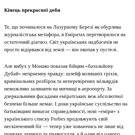
Кінець прекрасної доби
Те, що починалося на Лазурному Березі як обурлива
журналістська метафора, в Еміратах перетворилося на
остаточний діагноз. Світ українських надбагачів не
просто відірвався від землі — він окопав у пустелі.
Але вибух у Монако показав бійцям «батальйону
Дубай» неприємну правду: шлейф колишніх гріхів,
кримінальних розбірок та неперевірених мільярдів
неможливо залишити на митниці в аеропорту. За
дзеркальними фасадами еміратських веж абсолютної
безпеки більше немає. І доки українське суспільство на
батьківщині вимагає справедливості, нові «еміри» з
українського списку Forbes продовжують свій
нескінченний біг — тепер уже ховаючись не лише від
порядку денного та правосуддя, а й один від одного.