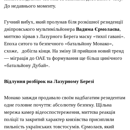
До недавнього моменту.
Гучний вибух, який пролунав біля розкішної резиденції
дніпровського мультимільйонера
Вадима Єрмолаєва
,
миттєво зірвав з Лазурного Берега маску «тихої гавані».
Епоха ситого та безпечного «батальйону Монако»,
схоже, добігла кінця. На зміну їй прийшов новий тренд
— міграція до ОАЕ та формування ще більш цинічного
«батальйону Дубай».
Відлуння розбірок на Лазурному Березі
Монако завжди продавало своїм надбагатим резидентам
одне головне почуття: абсолютну безпеку. Щільна
мережа камер відеоспостереження, миттєва реакція
поліції та закритий характер князівства присипляли
пильність українських товстосумів. Єрмолаєв, який