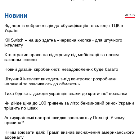
Новини
АРХІВ
Від черг із добровольців до «бусифікації»: еволюція ТЦК в
Україні
Кill Switch – на що здатна «червона кнопка» для штучного
інтелекту
Хто втратив право на відстрочку від мобілізації за новим
законом: список
Новий дизайн євробанкнот: незадоволених буде багато
Штучний інтелект виходить з-під контролю: розробники
налякані та закликають до обмежень
Тиха бідність: доходи українців впали до критичної позначки
Чи дійде ціна до 100 гривень за літр: бензиновий ринок України
тріщить по швах
Антиукраїнські настрої швидко зростають у Польщі. У чому
причина?
Нічим воювати далі: Трамп визнав виснаження американського
арсеналу