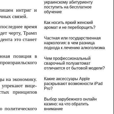
украинскому абитуриенту
поступить на бесплатное
 лишен интриг и
обучение
чных связей.
Как носить яркий женский
 последнее время
аромат и не переборщить?
дет черту, Трамп
Частная или государственная
дента это станет
наркология: в чем разница
подхода к лечению алкоголизма
анная позиция в
Чем профессиональный
 произраильского
сварочный полуавтомат
отличается от бытовой модели?
ды на экономику.
Какие аксессуары Apple
раскрывают возможности iPad
 упрекают вице-
Pro?
стых принципов
Выбор зарубежного онлайн
казино: на что обратить
о политического
внимание