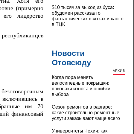
тна. Хотя его
$10 тысяч за выход из буса:
ровне (примерно
обудсмен рассказал о
 его лидерство
фантастических взятках и хаосе
в ТЦК
республиканцев
Новости
Отовсюду
АРХИВ
Когда пора менять
велосипедные покрышки:
признаки износа и ошибки
безоговорочным
выбора
о включившись в
обранные им 70
Сезон ремонтов в разгаре:
какие строительно-ремонтные
йший финансовый
услуги заказывают чаще всего
Университеты Чехии: как