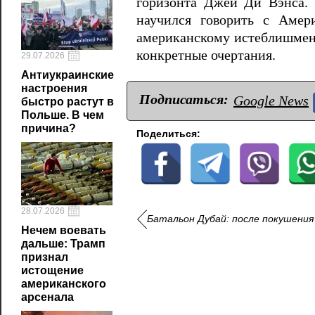
горизонта Джей Ди Вэнса. 
научился говорить с Амер
американскому истеблишменту
конкретные очертания.
29.07.2026
Антиукраинские
настроения
Подписаться:
Google News
быстро растут в
Польше. В чем
причина?
Поделиться:
28.07.2026
Батальон Дубай: после покушения 
Нечем воевать
дальше: Трамп
признал
истощение
американского
арсенала