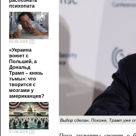
распознать
психопата
08.08.2026
«Украина
воюет с
Польшей, а
Дональд
Трамп – князь
тьмы»: что
творится с
мозгами у
американцев?
Выбор сделан. Похоже, Трамп уже о
07.08.2026
Пока эксперты спорят о б