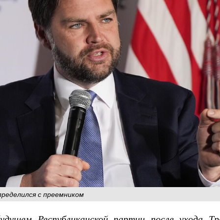
пределился с преемником
удущем Республиканской партии после ухода Тр