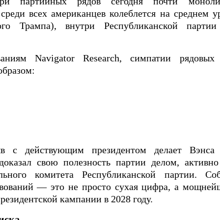
три партийных рядов сегодня почти моноли
среди всех американцев колеблется на среднем у
ого Трампа), внутри Республиканской партии
аниям Navigator Research, симпатии рядовых 
образом:
в с действующим президентом делает Вэнса 
доказал свою полезность партии делом, активн
льного комитета Республиканской партии. С
вований — это не просто сухая цифра, а мощне
резидентской кампании в 2028 году.
иска