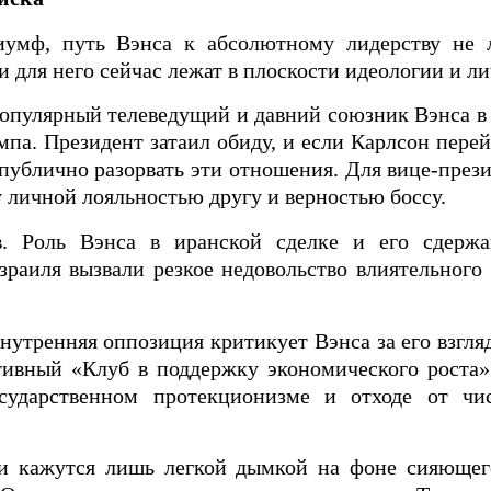
иумф, путь Вэнса к абсолютному лидерству не
и для него сейчас лежат в плоскости идеологии и ли
Популярный телеведущий и давний союзник Вэнса в
мпа. Президент затаил обиду, и если Карлсон перей
публично разорвать эти отношения. Для вице-прези
личной лояльностью другу и верностью боссу.
ов. Роль Вэнса в иранской сделке и его сдерж
раиля вызвали резкое недовольство влиятельного
утренняя оппозиция критикует Вэнса за его взгля
тивный «Клуб в поддержку экономического роста»
сударственном протекционизме и отходе от чи
чи кажутся лишь легкой дымкой на фоне сияющег