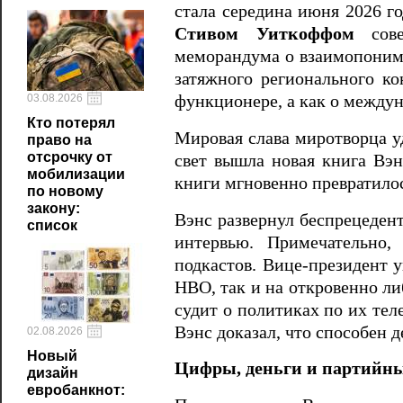
стала середина июня 2026 г
Стивом Уиткоффом
сове
меморандума о взаимопоним
затяжного регионального ко
03.08.2026
функционере, а как о междун
Кто потерял
Мировая слава миротворца у
право на
отсрочку от
свет вышла новая книга Вэ
мобилизации
книги мгновенно превратил
по новому
закону:
Вэнс развернул беспрецедент
список
интервью. Примечательно,
подкастов. Вице-президент 
HBO, так и на откровенно ли
судит о политиках по их тел
Вэнс доказал, что способен 
02.08.2026
Новый
Цифры, деньги и партийн
дизайн
евробанкнот: