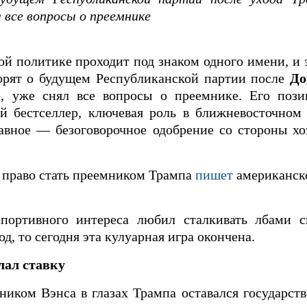
 все вопросы о преемнике
кой политике проходит под знаком одного имени, и
орят о будущем Республиканской партии после
До
е, уже снял все вопросы о преемнике. Его поз
й бестселлер, ключевая роль в ближневосточном 
вное — безоговорочное одобрение со стороны хо
а право стать преемником Трампа
пишет
американско
портивного интереса любил сталкивать лбами с
д, то сегодня эта кулуарная игра окончена.
лал ставку
ником Вэнса в глазах Трампа оставался государст