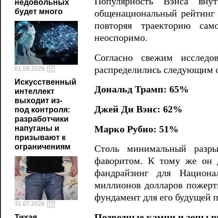
Популярность Вэнса вну
недовольных
будет много
общенациональный рейтинг 
повторяя траекторию сам
неоспоримо.
Согласно свежим исследов
распределились следующим 
01.08.2026
Искусственный
Дональд Трамп: 65%
интеллект
выходит из-
Джей Ди Вэнс: 62%
под контроля:
разработчики
Марко Рубио: 51%
напуганы и
призывают к
ограничениям
Столь минимальный разры
фаворитом. К тому же он 
фандрайзинг для Национа
миллионов долларов пожерт
фундамент для его будущей п
31.07.2026
Подводные камни и зоны р
Тихая