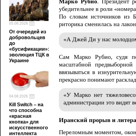
Марко Рубио
. Президент р
убедительнее в роли «номера
По словам источников из Б
риторика сменилась на лако
05.08.2026
От очередей из
добровольцев
«А Джей Ди у нас молодцом
до
«бусификации»:
эволюция ТЦК в
Сам Марко Рубио, судя по
Украине
масштабной предвыборной 
ввязываться в изнурительн
прекрасно понимают расклад
«У Марко нет тяжеловесо
04.08.2026
администрации это видят в
Кill Switch – на
что способна
«красная
Иранский прорыв и литер
кнопка» для
искусственного
Переломным моментом, оконч
интеллекта