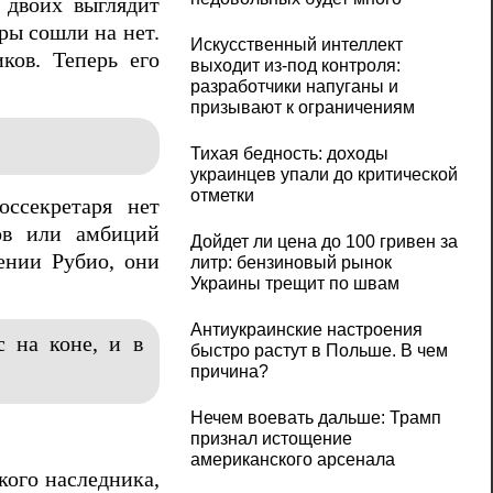
 двоих выглядит
ры сошли на нет.
Искусственный интеллект
ков. Теперь его
выходит из-под контроля:
разработчики напуганы и
призывают к ограничениям
Тихая бедность: доходы
украинцев упали до критической
отметки
ссекретаря нет
ов или амбиций
Дойдет ли цена до 100 гривен за
ении Рубио, они
литр: бензиновый рынок
Украины трещит по швам
Антиукраинские настроения
 на коне, и в
быстро растут в Польше. В чем
причина?
Нечем воевать дальше: Трамп
признал истощение
американского арсенала
кого наследника,