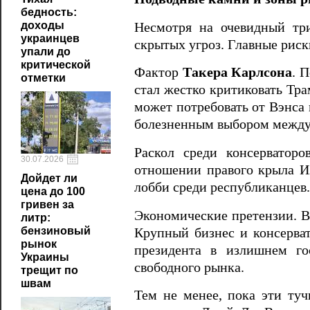
бедность:
доходы
Несмотря на очевидный тр
украинцев
скрытых угроз. Главные риск
упали до
критической
Фактор
Такера Карлсона
. 
отметки
стал жестко критиковать Тра
может потребовать от Вэнса 
болезненным выбором между 
Раскол среди консерватор
30.07.2026
отношении правого крыла Из
Дойдет ли
лобби среди республиканцев.
цена до 100
гривен за
Экономические претензии. Вн
литр:
бензиновый
Крупный бизнес и консерва
рынок
президента в излишнем го
Украины
свободного рынка.
трещит по
швам
Тем не менее, пока эти ту