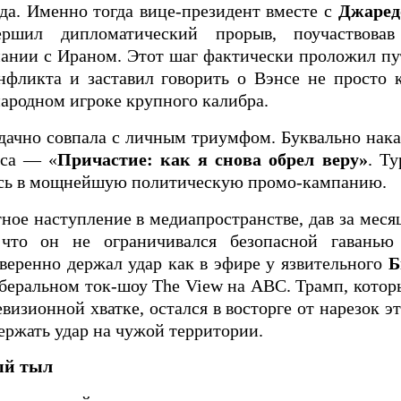
ода. Именно тогда вице-президент вместе с
Джаред
ршил дипломатический прорыв, поучаствовав
ании с Ираном. Этот шаг фактически проложил пу
нфликта и заставил говорить о Вэнсе не просто 
ародном игроке крупного калибра.
дачно совпала с личным триумфом. Буквально нака
нса — «
Причастие: как я снова обрел веру»
. Т
ось в мощнейшую политическую промо-кампанию.
ное наступление в медиапространстве, дав за мес
 что он не ограничивался безопасной гаванью
уверенно держал удар как в эфире у язвительного
Б
беральном ток-шоу The View на ABC. Трамп, которы
евизионной хватке, остался в восторге от нарезок э
держать удар на чужой территории.
ый тыл