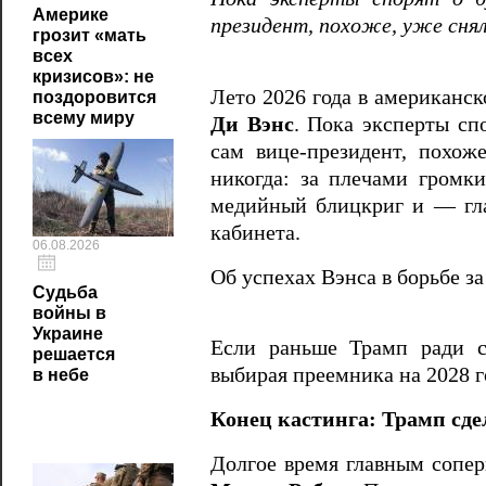
Америке
президент, похоже, уже снял
грозит «мать
всех
кризисов»: не
Лето 2026 года в американс
поздоровится
всему миру
Ди Вэнс
. Пока эксперты сп
сам вице-президент, похож
никогда: за плечами громки
медийный блицкриг и — гла
кабинета.
06.08.2026
Об успехах Вэнса в борьбе з
Судьба
войны в
Украине
Если раньше Трамп ради с
решается
выбирая преемника на 2028 го
в небе
Конец кастинга: Трамп сде
Долгое время главным сопер