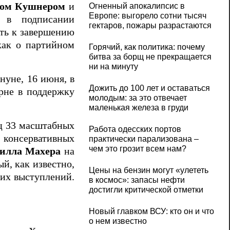
ом Кушнером
и
Огненный апокалипсис в
Европе: выгорело сотни тысяч
 в подписании
гектаров, пожары разрастаются
ть к завершению
как о партийном
Горячий, как политика: почему
битва за борщ не прекращается
ни на минуту
нуне, 16 июня, в
Дожить до 100 лет и оставаться
урне в поддержку
молодым: за это отвечает
маленькая железа в груди
яц 33 масштабных
Работа одесских портов
 консервативных
практически парализована –
чем это грозит всем нам?
илла Махера
на
й, как известно,
Цены на бензин могут «улететь
тих выступлений.
в космос»: запасы нефти
достигли критической отметки
Новый главком ВСУ: кто он и что
о нем известно