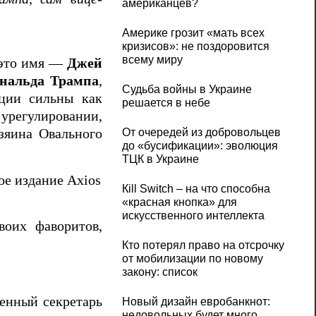
американцев?
Америке грозит «мать всех
кризисов»: не поздоровится
всему миру
 это имя —
Джей
нальда Трампа
,
Судьба войны в Украине
иции сильны как
решается в небе
урегулировании,
зяина Овального
От очередей из добровольцев
до «бусификации»: эволюция
ТЦК в Украине
е издание Axios
Кill Switch – на что способна
«красная кнопка» для
искусственного интеллекта
воих фаворитов,
Кто потерял право на отсрочку
от мобилизации по новому
закону: список
венный секретарь
Новый дизайн евробанкнот:
недовольных будет много