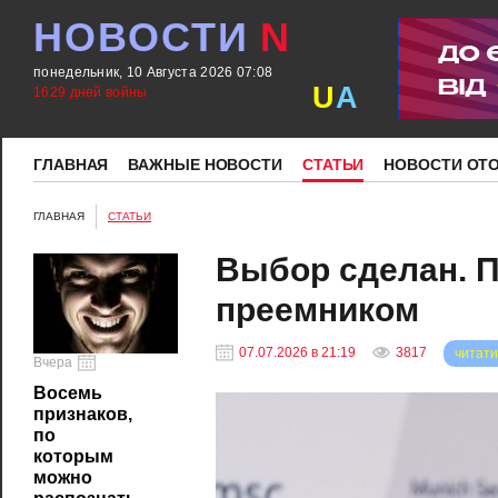
НОВОСТИ
N
понедельник, 10 Августа 2026 07:08
U
A
1629 дней войны
ГЛАВНАЯ
ВАЖНЫЕ НОВОСТИ
СТАТЬИ
НОВОСТИ ОТ
ГЛАВНАЯ
СТАТЬИ
Выбор сделан. П
преемником
07.07.2026 в 21:19
3817
читати
Вчера
Восемь
признаков,
по
которым
можно