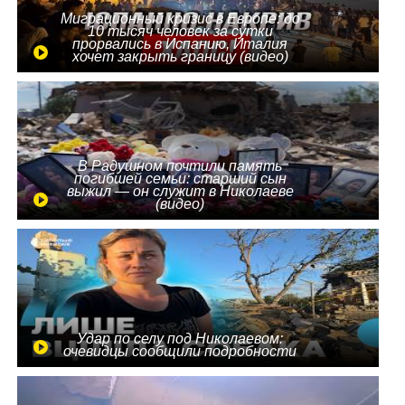
Миграционный кризис в Европе: до
10 тысяч человек за сутки
прорвались в Испанию, Италия
хочет закрыть границу (видео)
В Радушном почтили память
погибшей семьи: старший сын
выжил — он служит в Николаеве
(видео)
Удар по селу под Николаевом:
очевидцы сообщили подробности