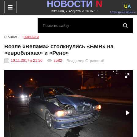
НОВОСТИ
N
U
A
пятница, 7 Августа 2026 07:52
1626 дней войны
ГЛАВНАЯ
НОВОСТИ
Возле «Велама» столкнулись «БМВ» на
«евробляхах» и «Рено»
10.11.2017 в 21:50
2582
Владимир Страшный