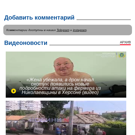
Добавить комментарий
Комментарии доступны в наших
Telegram
и
instagram
.
Видеоновости
АРХИВ
«Жена убежала, а дрон начал
охоту»: появились новые
подробности атаки на фермера из
Николаевщины в Херсоне (видео)