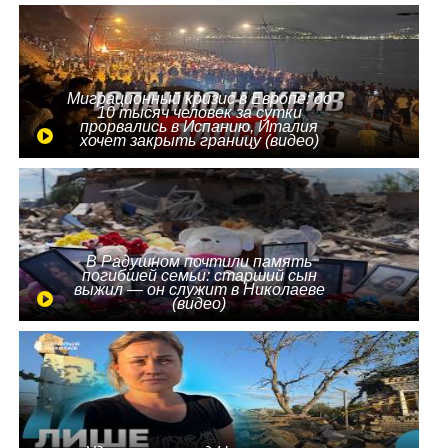
Миграционный кризис в Европе: до
10 тысяч человек за сутки
прорвались в Испанию, Италия
хочет закрыть границу (видео)
В Радушном почтили память
погибшей семьи: старший сын
выжил — он служит в Николаеве
(видео)