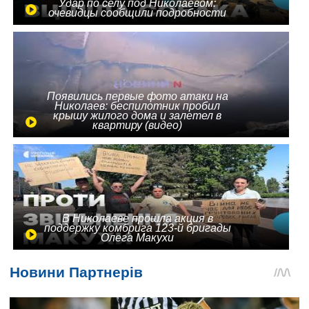
Удар по селу под Николаевом:
очевидцы сообщили подробности
Появились первые фото атаки на
Николаев: беспилотник пробил
крышу жилого дома и залетел в
квартиру (видео)
В Николаеве прошла акция в
поддержку комбрига 123-й бригады
Олега Макухи