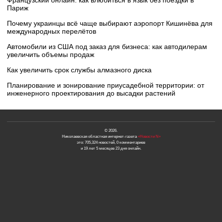
Французский онлайн: как влюбиться в язык без поездки в
Париж
Почему украинцы всё чаще выбирают аэропорт Кишинёва для
международных перелётов
Автомобили из США под заказ для бизнеса: как автодилерам
увеличить объемы продаж
Как увеличить срок службы алмазного диска
Планирование и зонирование приусадебной территории: от
инженерного проектирования до высадки растений
© 2026.
Николаевская областная интернет-газета
«Новости N»
это: 705,324 новостей, 0 комментариев
и 19 лет 5 месяцев 23 дня онлайн.