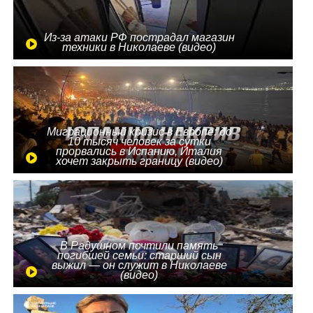
Из-за атаки РФ пострадал магазин
техники в Николаеве (видео)
Миграционный кризис в Европе: до
10 тысяч человек за сутки
прорвались в Испанию, Италия
хочет закрыть границу (видео)
В Радушном почтили память
погибшей семьи: старший сын
выжил — он служит в Николаеве
(видео)