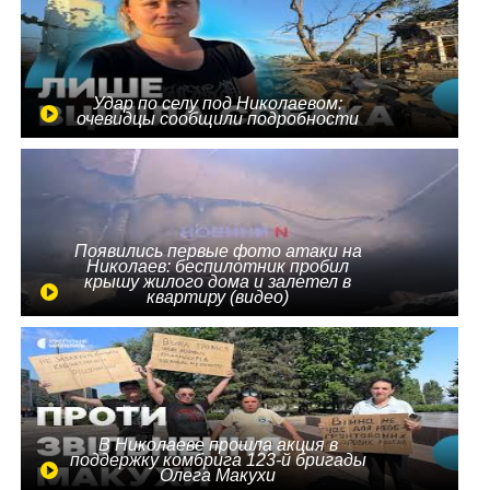
Удар по селу под Николаевом:
очевидцы сообщили подробности
Появились первые фото атаки на
Николаев: беспилотник пробил
крышу жилого дома и залетел в
квартиру (видео)
В Николаеве прошла акция в
поддержку комбрига 123-й бригады
Олега Макухи