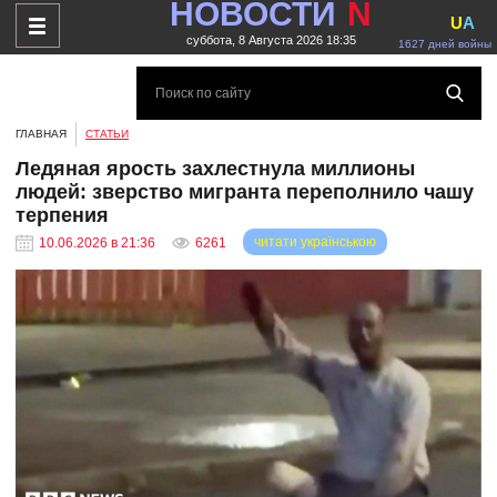
НОВОСТИ
N
U
A
суббота, 8 Августа 2026 18:35
1627 дней войны
ГЛАВНАЯ
СТАТЬИ
Ледяная ярость захлестнула миллионы
людей: зверство мигранта переполнило чашу
терпения
читати українською
10.06.2026 в 21:36
6261