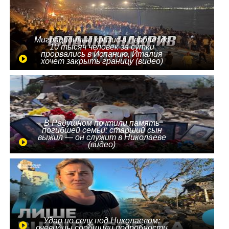
Миграционный кризис в Европе: до
10 тысяч человек за сутки
прорвались в Испанию, Италия
хочет закрыть границу (видео)
В Радушном почтили память
погибшей семьи: старший сын
выжил — он служит в Николаеве
(видео)
Удар по селу под Николаевом:
очевидцы сообщили подробности