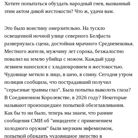
Хотите попытаться обуздать народный гнев, вызванный
этим актом дикой жестокости? Что ж, удачи вам.
Это было воистину омерзительно. На тускло
освещенной ночной улице северного Белфаста
развернулась сцена, достойная мрачного Средневековья.
Местного жителя, мужчину лет сорока, безжалостно
повалил на землю убийца с ножом. Каждый удар
лезвием наносился с хладнокровием и жестокостью.
Чудовище метило в лицо, в шею, в спину. Сегодня утром
полиция сообщила, что пострадавший получил
"серьезные травмы глаз". Была попытка выколоть глаза?
В Соединенном Королевстве, в 2026 году? Некоторые
называют произошедшее попыткой обезглавливания.
Как бы то ни было, теперь мы знаем, что ранние
сообщения СМИ об "инциденте с применением
холодного оружия" были мерзким эвфемизмом,
попыткой обрядить чудовищное зверство в