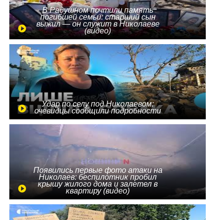
В Радушном почтили память
погибшей семьи: старший сын
выжил — он служит в Николаеве
(видео)
Удар по селу под Николаевом:
очевидцы сообщили подробности
Появились первые фото атаки на
Николаев: беспилотник пробил
крышу жилого дома и залетел в
квартиру (видео)