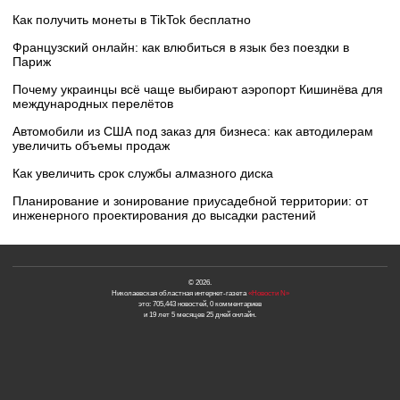
Как получить монеты в TikTok бесплатно
Французский онлайн: как влюбиться в язык без поездки в
Париж
Почему украинцы всё чаще выбирают аэропорт Кишинёва для
международных перелётов
Автомобили из США под заказ для бизнеса: как автодилерам
увеличить объемы продаж
Как увеличить срок службы алмазного диска
Планирование и зонирование приусадебной территории: от
инженерного проектирования до высадки растений
© 2026.
Николаевская областная интернет-газета
«Новости N»
это: 705,443 новостей, 0 комментариев
и 19 лет 5 месяцев 25 дней онлайн.