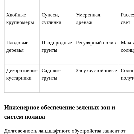
Хвойные
Супеси,
Умеренная,
Рассе
крупномеры
суглинки
дренаж
свет
Плодовые
Плодородные
Регулярный полив
Макс
деревья
грунты
солнц
Декоративные
Садовые
Засухоустойчивые
Солнц
кустарники
грунты
полут
Инженерное обеспечение зеленых зон и
систем полива
Долговечность ландшафтного обустройства зависит от