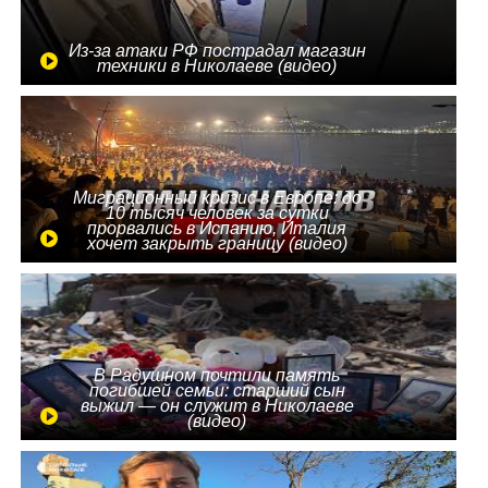
Из-за атаки РФ пострадал магазин
техники в Николаеве (видео)
Миграционный кризис в Европе: до
10 тысяч человек за сутки
прорвались в Испанию, Италия
хочет закрыть границу (видео)
В Радушном почтили память
погибшей семьи: старший сын
выжил — он служит в Николаеве
(видео)