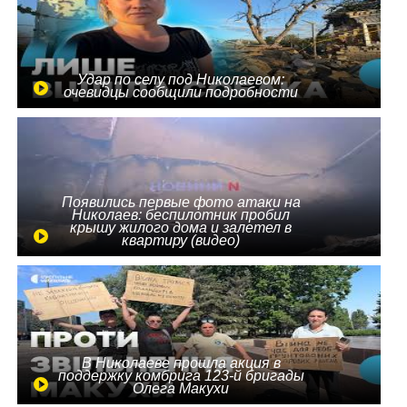
Удар по селу под Николаевом:
очевидцы сообщили подробности
Появились первые фото атаки на
Николаев: беспилотник пробил
крышу жилого дома и залетел в
квартиру (видео)
В Николаеве прошла акция в
поддержку комбрига 123-й бригады
Олега Макухи