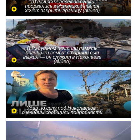
10 тысяч человек за сутки
прорвались в Испанию, Италия
хочет закрыть границу (видео)
В Радушном почтили память
погибшей семьи: старший сын
выжил — он служит в Николаеве
(видео)
Удар по селу под Николаевом:
очевидцы сообщили подробности