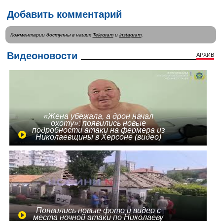
Добавить комментарий
Комментарии доступны в наших
Telegram
и
instagram
.
Видеоновости
АРХИВ
«Жена убежала, а дрон начал
охоту»: появились новые
подробности атаки на фермера из
Николаевщины в Херсоне (видео)
Появились новые фото и видео с
места ночной атаки по Николаеву