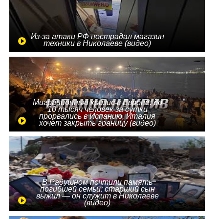
Из-за атаки РФ пострадал магазин
техники в Николаеве (видео)
Миграционный кризис в Европе: до
10 тысяч человек за сутки
прорвались в Испанию, Италия
хочет закрыть границу (видео)
В Радушном почтили память
погибшей семьи: старший сын
выжил — он служит в Николаеве
(видео)