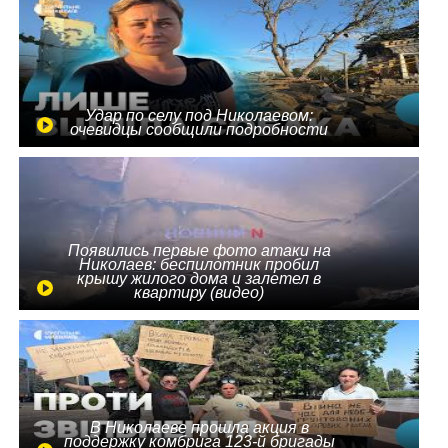
Удар по селу под Николаевом:
очевидцы сообщили подробности
Появились первые фото атаки на
Николаев: беспилотник пробил
крышу жилого дома и залетел в
квартиру (видео)
В Николаеве прошла акция в
поддержку комбрига 123-й бригады