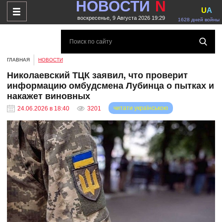
НОВОСТИ
N
U
A
воскресенье, 9 Августа 2026 19:29
1628 дней войны
ГЛАВНАЯ
НОВОСТИ
Николаевский ТЦК заявил, что проверит
информацию омбудсмена Лубинца о пытках и
накажет виновных
читати українською
24.06.2026 в 18:40
3201