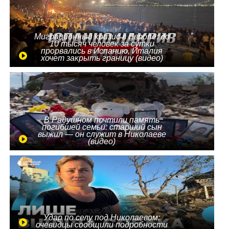
Миграционный кризис в Европе: до
10 тысяч человек за сутки
прорвались в Испанию, Италия
хочет закрыть границу (видео)
В Радушном почтили память
погибшей семьи: старший сын
выжил — он служит в Николаеве
(видео)
Удар по селу под Николаевом:
очевидцы сообщили подробности