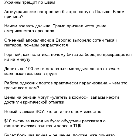
Украины трещит по швам
Антиукраинские настроения быстро растут в Польше. В чем
причина?
Нечем воевать дальше: Трамп признал истощение
американского арсенала
Огненный апокалипсис в Европе: выгорело сотни тысяч
гектаров, пожары разрастаются
Горячий, как политика: почему битва за борщ не прекращается
ни на минуту
Дожить до 100 лет и оставаться молодым: за это отвечает
маленькая железа в груди
Работа одесских портов практически парализована – чем это
грозит всем нам?
Цены на бензин могут «улететь в космос»: запасы нефти
достигли критической отметки
Новый главком ВСУ: кто он и что о нем известно
$10 тысяч за выход из буса: обудсмен рассказал о
фантастических взятках и хаосе в ТЦК
Будет большая война – решение, похоже, уже принято