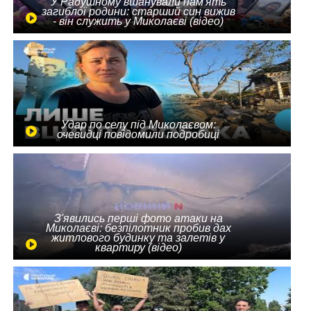
У Радушному вшанували пам'ять
загиблої родини: старший син вижив
- він служить у Миколаєві (відео)
Удар по селу під Миколаєвом:
очевидці повідомили подробиці
З'явились перші фото атаки на
Миколаєві: безпілотник пробив дах
житлового будинку та залетів у
квартиру (відео)