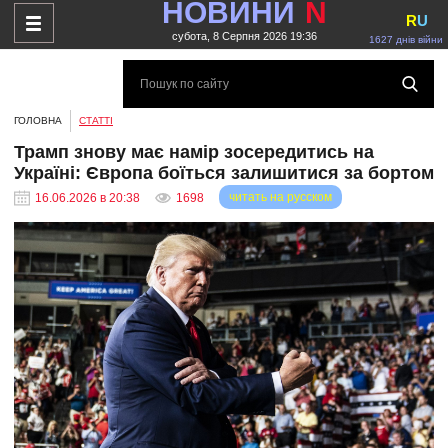
НОВИНИ
N
R
U
субота, 8 Серпня 2026 19:36
1627 днів війни
ГОЛОВНА
СТАТТІ
Трамп знову має намір зосередитись на
Україні: Європа боїться залишитися за бортом
читать на русском
16.06.2026 в 20:38
1698