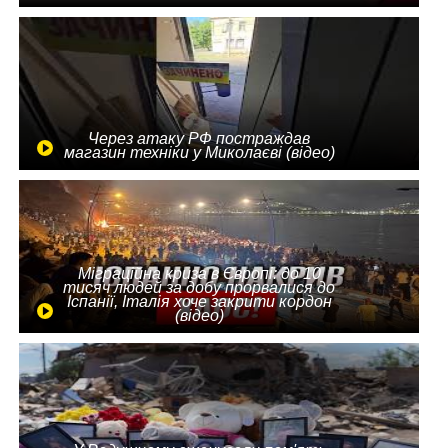
Через атаку РФ постраждав
магазин техніки у Миколаєві (відео)
Міграційна криза в Європі: до 10
тисяч людей за добу прорвалися до
Іспанії, Італія хоче закрити кордон
(відео)