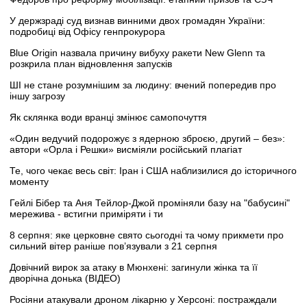
У держзраді суд визнав винними двох громадян України:
подробиці від Офісу генпрокурора
Blue Origin назвала причину вибуху ракети New Glenn та
розкрила план відновлення запусків
ШІ не стане розумнішим за людину: вчений попередив про
іншу загрозу
Як склянка води вранці змінює самопочуття
«Один ведучий подорожує з ядерною зброєю, другий – без»:
автори «Орла і Решки» висміяли російський плагіат
Те, чого чекає весь світ: Іран і США наблизилися до історичного
моменту
Гейлі Бібер та Аня Тейлор-Джой проміняли базу на "бабусині"
мережива - встигни приміряти і ти
8 серпня: яке церковне свято сьогодні та чому прикмети про
сильний вітер раніше пов’язували з 21 серпня
Довічний вирок за атаку в Мюнхені: загинули жінка та її
дворічна донька (ВІДЕО)
Росіяни атакували дроном лікарню у Херсоні: постраждали