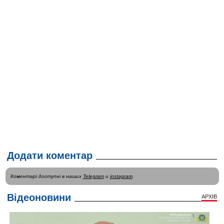
Додати коментар
Коментарі доступні в наших
Telegram
и
instagram
.
Відеоновини
АРХІВ