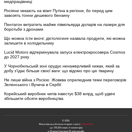
медпрацівниці
Росіяни чекають на візит Путіна в регіони, бо перед цим
завозять тонни дешевого бензину
Пентагон витратить майже півмільярда доларів на лазери для
боротьби з дронами
Що можна їсти вночі: дієтологиня назвала продукти, які можна
залишити в холодильнику
Lucid Motors відтермінувала запуск електрокросовера Cosmos
до 2027 року
У Чорнобильській зоні орудує ненажерливий хижак, який за
добу з’їдає більше своєї ваги: що відомо про цю тварину
Не лише війна з Росією: Жовква оприлюднив теми переговорів
Зеленського і Вучича в Сербії
Корейський виробник чипів інвестує $38 млрд, щоб удвічі
збільшити обсяги виробництва
© 2026.
Миколаївська обласна інтернет-газета
«Новини N»
це: 705,504 новин, 0 коментарів
и 19 років 5 місяців 25 днів онлайн.