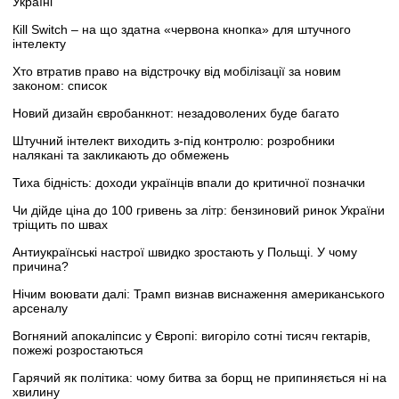
Україні
Кill Switch – на що здатна «червона кнопка» для штучного
інтелекту
Хто втратив право на відстрочку від мобілізації за новим
законом: список
Новий дизайн євробанкнот: незадоволених буде багато
Штучний інтелект виходить з-під контролю: розробники
налякані та закликають до обмежень
Тиха бідність: доходи українців впали до критичної позначки
Чи дійде ціна до 100 гривень за літр: бензиновий ринок України
тріщить по швах
Антиукраїнські настрої швидко зростають у Польщі. У чому
причина?
Нічим воювати далі: Трамп визнав виснаження американського
арсеналу
Вогняний апокаліпсис у Європі: вигоріло сотні тисяч гектарів,
пожежі розростаються
Гарячий як політика: чому битва за борщ не припиняється ні на
хвилину