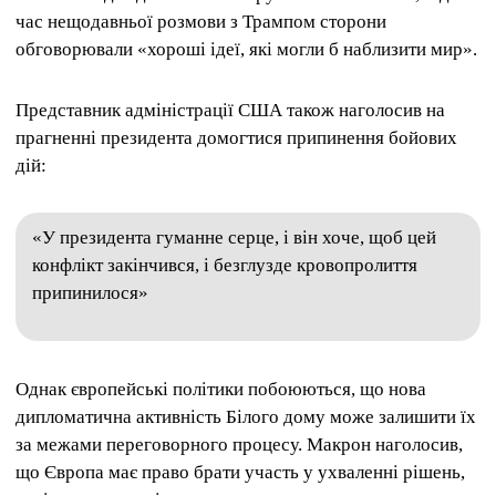
час нещодавньої розмови з Трампом сторони
обговорювали «хороші ідеї, які могли б наблизити мир».
Представник адміністрації США також наголосив на
прагненні президента домогтися припинення бойових
дій:
«У президента гуманне серце, і він хоче, щоб цей
конфлікт закінчився, і безглузде кровопролиття
припинилося»
Однак європейські політики побоюються, що нова
дипломатична активність Білого дому може залишити їх
за межами переговорного процесу. Макрон наголосив,
що Європа має право брати участь у ухваленні рішень,