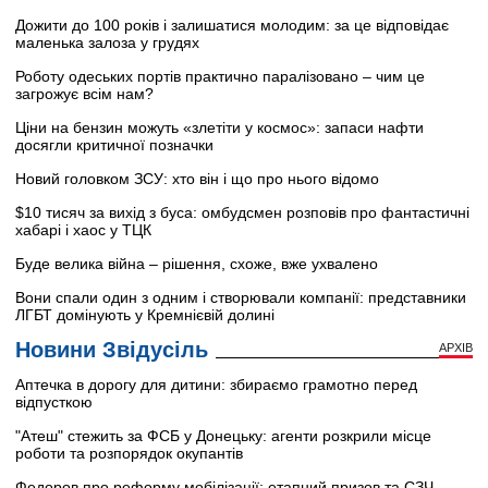
Дожити до 100 років і залишатися молодим: за це відповідає
маленька залоза у грудях
Роботу одеських портів практично паралізовано – чим це
загрожує всім нам?
Ціни на бензин можуть «злетіти у космос»: запаси нафти
досягли критичної позначки
Новий головком ЗСУ: хто він і що про нього відомо
$10 тисяч за вихід з буса: омбудсмен розповів про фантастичні
хабарі і хаос у ТЦК
Буде велика війна – рішення, схоже, вже ухвалено
Вони спали один з одним і створювали компанії: представники
ЛГБТ домінують у Кремнієвій долині
Новини Звідусіль
АРХІВ
Аптечка в дорогу для дитини: збираємо грамотно перед
відпусткою
"Атеш" стежить за ФСБ у Донецьку: агенти розкрили місце
роботи та розпорядок окупантів
Федоров про реформу мобілізації: етапний призов та СЗЧ