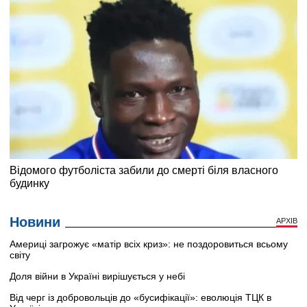
Новини
АРХІВ
Америці загрожує «матір всіх криз»: не поздоровиться всьому
світу
Доля війни в Україні вирішується у небі
Від черг із добровольців до «бусифікації»: еволюція ТЦК в