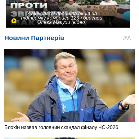
У Миколаєві пройшла акція на
підтримку комбрига 123-ї бригади
Олега Макухи (відео)