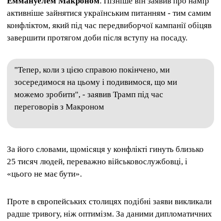
Еммануелем Макроном
. Пізніше він заявив про намір
активніше зайнятися українським питанням - тим самим
конфліктом, який під час передвиборчої кампанії обіцяв
завершити протягом доби після вступу на посаду.
"Тепер, коли з цією справою покінчено, ми
зосередимося на цьому і подивимося, що ми
можемо зробити", - заявив Трамп під час
переговорів з Макроном
За його словами, щомісяця у конфлікті гинуть близько
25 тисяч людей, переважно військовослужбовці, і
«цього не має бути».
Проте в європейських столицях подібні заяви викликали
радше тривогу, ніж оптимізм. За даними дипломатичних