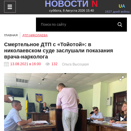
НОВОСТИ
N
U
A
суббота, 8 Августа 2026 15:40
1627 дней войны
ГЛАВНАЯ
ДТП НИКОЛАЕВА
Смертельное ДТП с «Тойотой»: в
николаевском суде заслушали показания
врача-нарколога
13.08.2021 в 16:00
132
Ольга Высоцкая