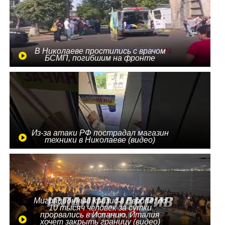
В Николаеве простились с врачом
БСМП, погибшим на фронте
Из-за атаки РФ пострадал магазин
техники в Николаеве (видео)
Миграционный кризис в Европе: до
10 тысяч человек за сутки
прорвались в Испанию, Италия
хочет закрыть границу (видео)