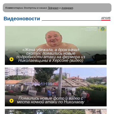
Комментарии доступны в наших
Telegram
и
instagram
.
Видеоновости
АРХИВ
«Жена убежала, а дрон начал
охоту»: появились новые
подробности атаки на фермера из
Николаевщины в Херсоне (видео)
Появились новые фото и видео с
места ночной атаки по Николаеву