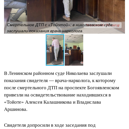
Смертельное ДТП с «Тойотой»: в николаевском суде
заслушали показания врача-нарколога
В Ленинском районном суде Николаева заслушали
показания свидетеля — врача-нарколога, к которому
после смертельного ДТП на проспекте Богоявленском
привезли на освидетельствование находившихся в
«Тойоте» Алексея Калашникова и Владислава
Аршинова.
Свидетеля допросили в ходе заседания под