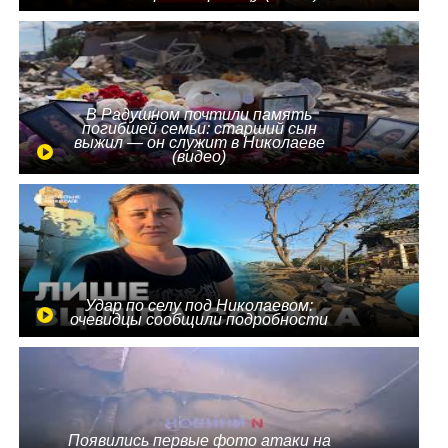
В Радушном почтили память
погибшей семьи: старший сын
выжил — он служит в Николаеве
(видео)
Удар по селу под Николаевом:
очевидцы сообщили подробности
Появились первые фото атаки на