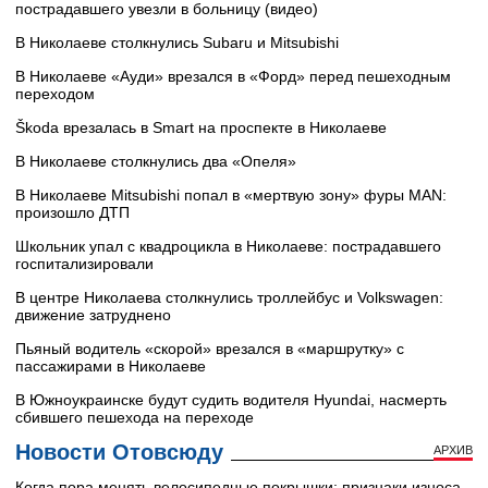
пострадавшего увезли в больницу (видео)
В Николаеве столкнулись Subaru и Mitsubishi
В Николаеве «Ауди» врезался в «Форд» перед пешеходным
переходом
Škoda врезалась в Smart на проспекте в Николаеве
В Николаеве столкнулись два «Опеля»
В Николаеве Mitsubishi попал в «мертвую зону» фуры MAN:
произошло ДТП
Школьник упал с квадроцикла в Николаеве: пострадавшего
госпитализировали
В центре Николаева столкнулись троллейбус и Volkswagen:
движение затруднено
Пьяный водитель «скорой» врезался в «маршрутку» с
пассажирами в Николаеве
В Южноукраинске будут судить водителя Hyundai, насмерть
сбившего пешехода на переходе
Новости Отовсюду
АРХИВ
Когда пора менять велосипедные покрышки: признаки износа