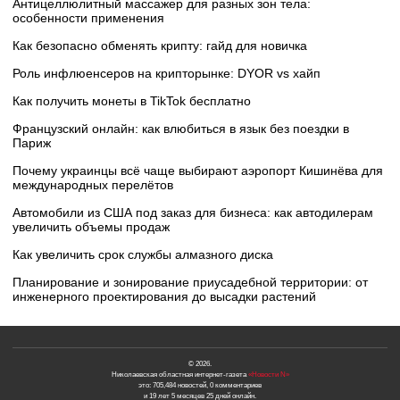
Антицеллюлитный массажер для разных зон тела:
особенности применения
Как безопасно обменять крипту: гайд для новичка
Роль инфлюенсеров на крипторынке: DYOR vs хайп
Как получить монеты в TikTok бесплатно
Французский онлайн: как влюбиться в язык без поездки в
Париж
Почему украинцы всё чаще выбирают аэропорт Кишинёва для
международных перелётов
Автомобили из США под заказ для бизнеса: как автодилерам
увеличить объемы продаж
Как увеличить срок службы алмазного диска
Планирование и зонирование приусадебной территории: от
инженерного проектирования до высадки растений
© 2026.
Николаевская областная интернет-газета
«Новости N»
это: 705,484 новостей, 0 комментариев
и 19 лет 5 месяцев 25 дней онлайн.