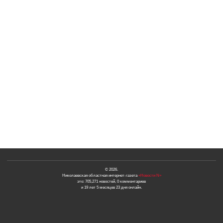
© 2026.
Николаевская областная интернет-газета
«Новости N»
это: 705,271 новостей, 0 комментариев
и 19 лет 5 месяцев 23 дня онлайн.