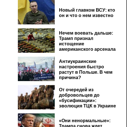
Новый главком ВСУ: кто
он и что о нем известно
Нечем воевать дальше:
Трамп признал
истощение
американского арсенала
Антиукраинские
настроения быстро
растут в Польше. В чем
причина?
От очередей из
добровольцев до
«бусификации»:
эволюция ТЦК в Украине
«Они ненормальные»:
Трампа снова ждет