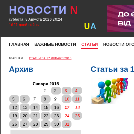
НОВОСТИ
N
суббота, 8 Августа 2026 20:24
U
A
1627 дней войны
ГЛАВНАЯ
ВАЖНЫЕ НОВОСТИ
СТАТЬИ
НОВОСТИ ОТ
ГЛАВНАЯ
СТАТЬИ ЗА 17 ЯНВАРЯ 2015
Архив
Статьи за 
Января 2015
1
2
3
4
5
6
7
8
9
10
11
12
13
14
15
16
17
18
19
20
21
22
23
24
25
26
27
28
29
30
31