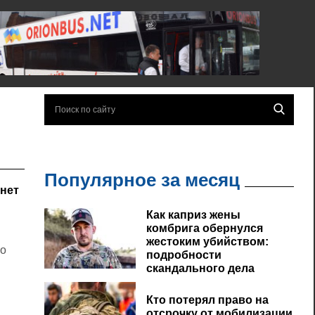
Популярное за месяц
 нет
Как каприз жены
комбрига обернулся
жестоким убийством:
 о
подробности
скандального дела
Кто потерял право на
отсрочку от мобилизации