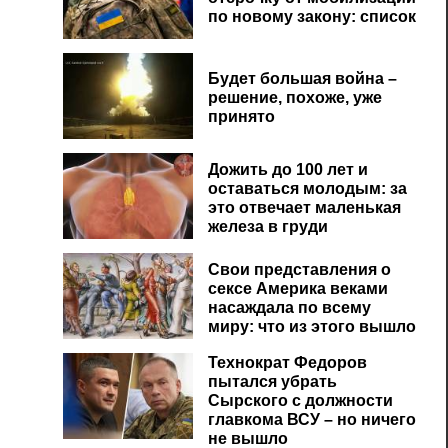
по новому закону: список
Будет большая война –
решение, похоже, уже
принято
Дожить до 100 лет и
оставаться молодым: за
это отвечает маленькая
железа в груди
Свои представления о
сексе Америка веками
насаждала по всему
миру: что из этого вышло
Технократ Федоров
пытался убрать
Сырского с должности
главкома ВСУ – но ничего
не вышло