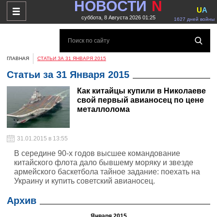
НОВОСТИ
N
U
A
суббота, 8 Августа 2026 01:25
1627 дней войны
ГЛАВНАЯ
СТАТЬИ ЗА 31 ЯНВАРЯ 2015
Статьи за 31 Января 2015
Как китайцы купили в Николаеве
свой первый авианосец по цене
металлолома
31.01.2015 в 13:55
В середине 90-х годов высшее командование
китайского флота дало бывшему моряку и звезде
армейского баскетбола тайное задание: поехать на
Украину и купить советский авианосец.
Архив
Января 2015