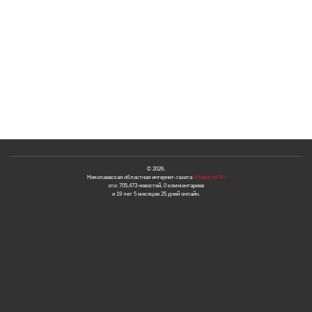
© 2026.
Николаевская областная интернет-газета
«Новости N»
это: 705,473 новостей, 0 комментариев
и 19 лет 5 месяцев 25 дней онлайн.