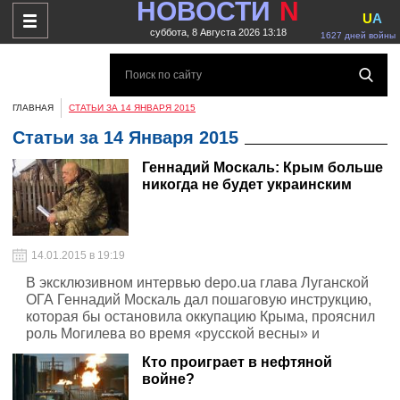
НОВОСТИ
N
U
A
суббота, 8 Августа 2026 13:18
1627 дней войны
ГЛАВНАЯ
СТАТЬИ ЗА 14 ЯНВАРЯ 2015
Статьи за 14 Января 2015
Геннадий Москаль: Крым больше
никогда не будет украинским
14.01.2015 в 19:19
В эксклюзивном интервью depo.ua глава Луганской
ОГА Геннадий Москаль дал пошаговую инструкцию,
которая бы остановила оккупацию Крыма, прояснил
роль Могилева во время «русской весны» и
объяснил, почему сейчас ходит без бронежилета
Кто проиграет в нефтяной
войне?