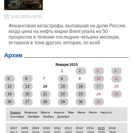
14.01.2015 в 14:55
Финансовая катастрофа, выпавшая на долю России,
когда цена на нефть марки Brent упала на 50
процентов в течение последних четырех месяцев,
оставила в тени другую, которая, по всей
вероятности, ожидает сланцевую промышленность
США в 2015 году.
Архив
Января 2015
1
2
3
4
5
6
7
8
9
10
11
12
13
14
15
16
17
18
19
20
21
22
23
24
25
26
27
28
29
30
31
Января
Февраля
Марта
Апреля
Мая
Июня
Июля
Августа
Сентября
Октября
Ноября
Декабря
2007
2008
2009
2010
2011
2012
2013
2014
2015
2016
2017
2018
2019
2020
2021
2022
2023
2024
2025
2026