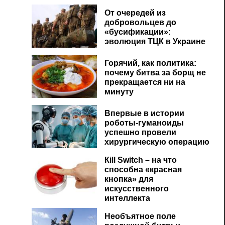
От очередей из
добровольцев до
«бусификации»:
эволюция ТЦК в Украине
Горячий, как политика:
почему битва за борщ не
прекращается ни на
минуту
Впервые в истории
роботы-гуманоиды
успешно провели
хирургическую операцию
Кill Switch – на что
способна «красная
кнопка» для
искусственного
интеллекта
Необъятное поле