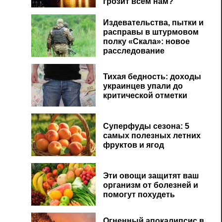
грозит всем нам?
Издевательства, пытки и
расправы в штурмовом
полку «Скала»: новое
расследование
Тихая бедность: доходы
украинцев упали до
критической отметки
Суперфуды сезона: 5
самых полезных летних
фруктов и ягод
Эти овощи защитят ваш
организм от болезней и
помогут похудеть
Огненный апокалипсис в