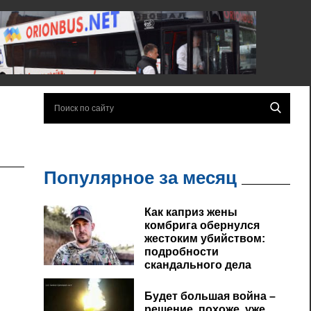
Популярное за месяц
Как каприз жены
комбрига обернулся
жестоким убийством:
подробности
скандального дела
Будет большая война –
решение, похоже, уже