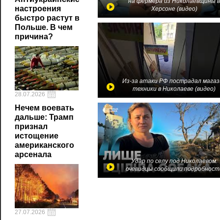
на фермера из Николаевщины 
настроения
Херсоне (видео)
быстро растут в
Польше. В чем
причина?
Из-за атаки РФ пострадал магаз
техники в Николаеве (видео)
28.07.2026
Нечем воевать
дальше: Трамп
признал
истощение
американского
арсенала
Удар по селу под Николаевом:
очевидцы сообщили подробност
27.07.2026