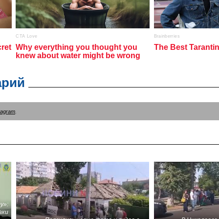
арий
tagram
.
у»:
аки