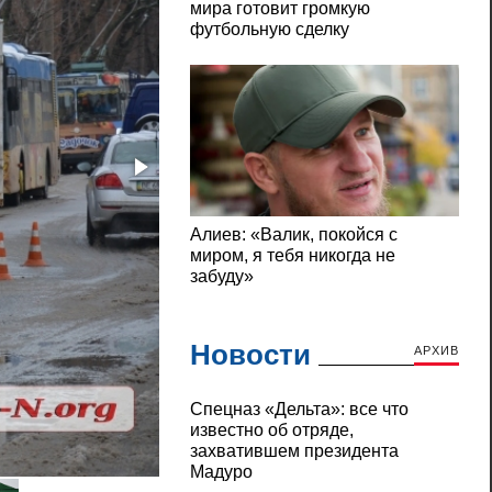
Новости
АРХИВ
Cпецназ «Дельта»: все что
известно об отряде,
захватившем президента
В центре Николаева столкнулись «Газель
Мадуро