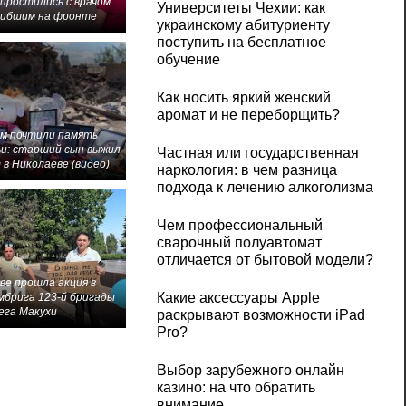
 простились с врачом
Университеты Чехии: как
гибшим на фронте
украинскому абитуриенту
поступить на бесплатное
обучение
Как носить яркий женский
аромат и не переборщить?
м почтили память
и: старший сын выжил
Частная или государственная
 в Николаеве (видео)
наркология: в чем разница
подхода к лечению алкоголизма
Чем профессиональный
сварочный полуавтомат
отличается от бытовой модели?
ве прошла акция в
Какие аксессуары Apple
мбрига 123-й бригады
ега Макухи
раскрывают возможности iPad
Pro?
Выбор зарубежного онлайн
казино: на что обратить
внимание