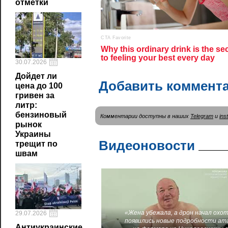
отметки
30.07.2026
Дойдет ли
Добавить коммент
цена до 100
гривен за
литр:
бензиновый
Комментарии доступны в наших
Telegram
и
ins
рынок
Украины
Видеоновости
трещит по
швам
«Жена убежала, а дрон начал охот
29.07.2026
появились новые подробности ат
Антиукраинские