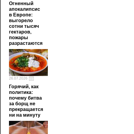
Огненный
апокалипсис
в Европе:
выгорело
сотни тысяч
гектаров,
пожары
разрастаются
26.07.2026
Горячий, как
политика:
почему битва
за борщ не
прекращается
ни на минуту