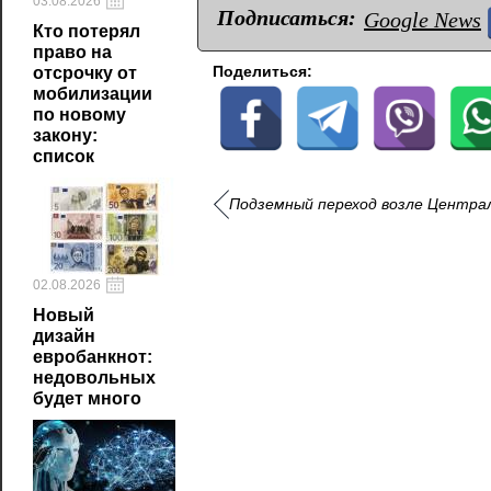
03.08.2026
Подписаться:
Google News
Кто потерял
право на
Поделиться:
отсрочку от
мобилизации
по новому
закону:
список
Подземный переход возле Центра
02.08.2026
Новый
дизайн
евробанкнот:
недовольных
будет много