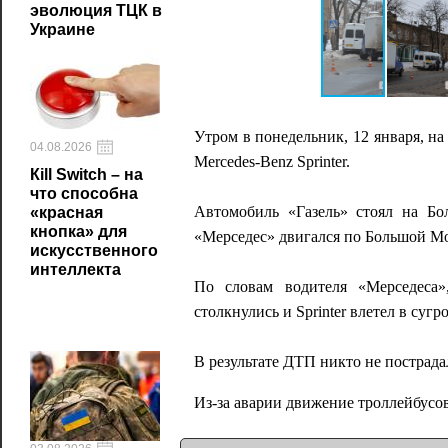
эволюция ТЦК в
Украине
Утром в понедельник, 12 января, н
04.08.2026
Mercedes-Benz Sprinter.
Кill Switch – на
что способна
Автомобиль «Газель» стоял на Бо
«красная
кнопка» для
«Мерседес» двигался по Большой Мо
искусственного
интеллекта
По словам водителя «Мерседеса»,
столкнулись и Sprinter влетел в сугро
В результате ДТП никто не пострад
Из-за аварии движение троллейбусо