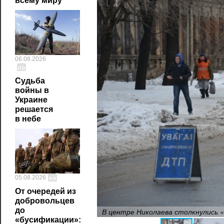
всему миру
06.08.2026
Судьба
войны в
Украине
решается
в небе
05.08.2026
От очередей из
добровольцев
до
В центре Николаева столкнулись «
«бусификации»: