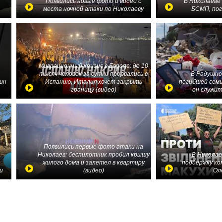
в
Появились новые фото и видео с
В Николаеве
места ночной атаки по Николаеву
БСМП, по
Миграционный кризис в Европе: до 10
тысяч человек за сутки прорвались в
В Радушно
ин
Испанию, Италия хочет закрыть
погибшей семь
границу (видео)
— он служит
Появились первые фото атаки на
Николаев: беспилотник пробил крышу
В Николае
жилого дома и залетел в квартиру
поддержку ко
и
(видео)
Ол