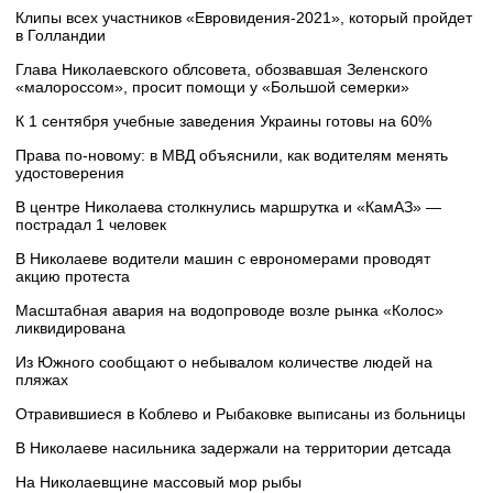
Клипы всех участников «Евровидения-2021», который пройдет
в Голландии
Глава Николаевского облсовета, обозвавшая Зеленского
«малороссом», просит помощи у «Большой семерки»
К 1 сентября учебные заведения Украины готовы на 60%
Права по-новому: в МВД объяснили, как водителям менять
удостоверения
В центре Николаева столкнулись маршрутка и «КамАЗ» —
пострадал 1 человек
В Николаеве водители машин с еврономерами проводят
акцию протеста
Масштабная авария на водопроводе возле рынка «Колос»
ликвидирована
Из Южного сообщают о небывалом количестве людей на
пляжах
Отравившиеся в Коблево и Рыбаковке выписаны из больницы
В Николаеве насильника задержали на территории детсада
На Николаевщине массовый мор рыбы