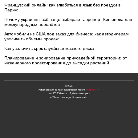
Французский онлайн: как влюбиться в язык без поездки в
Париж
Почему украинцы всё чаще выбирают аэропорт Кишинёва для
международных перелётов
Автомобили из США под заказ для бизнеса: как автодилерам
увеличить объемы продаж
Как увеличить срок службы алмазного диска
Планирование и зонирование приусадебной территории: от
инженерного проектирования до высадки растений
© 2026.
Николаевская областная интернет-газета
«Новости N»
это: 705,356 новостей, 0 комментариев
и 19 лет 5 месяцев 24 дня онлайн.