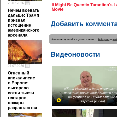
28.07.2026
Нечем воевать
дальше: Трамп
признал
Добавить коммент
истощение
американского
арсенала
Комментарии доступны в наших
Telegram
и
ins
Видеоновости
27.07.2026
Огненный
апокалипсис
в Европе:
выгорело
«Жена убежала, а дрон начал охот
сотни тысяч
появились новые подробности ат
на фермера из Николаевщины 
гектаров,
Херсоне (видео)
пожары
разрастаются