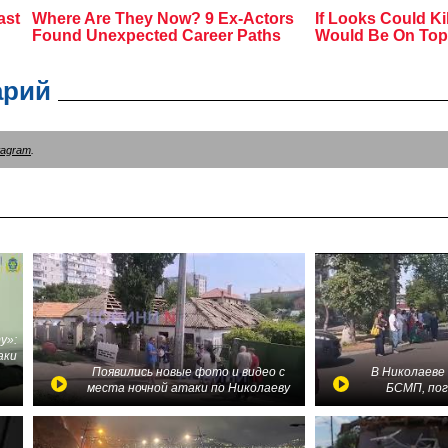
арий
tagram
.
у»:
аки
в
Появились новые фото и видео с
В Николаеве
места ночной атаки по Николаеву
БСМП, по