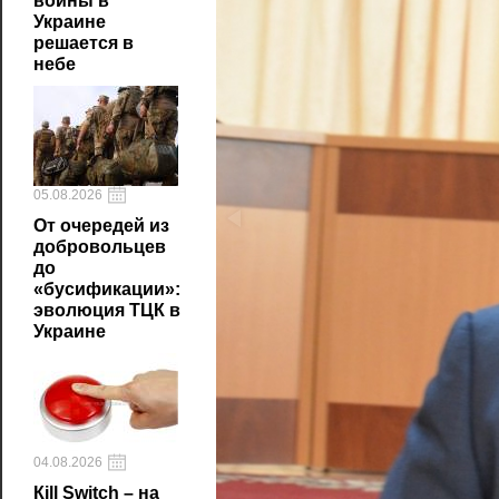
войны в
Украине
решается в
небе
05.08.2026
От очередей из
добровольцев
до
«бусификации»:
эволюция ТЦК в
Украине
04.08.2026
Кill Switch – на