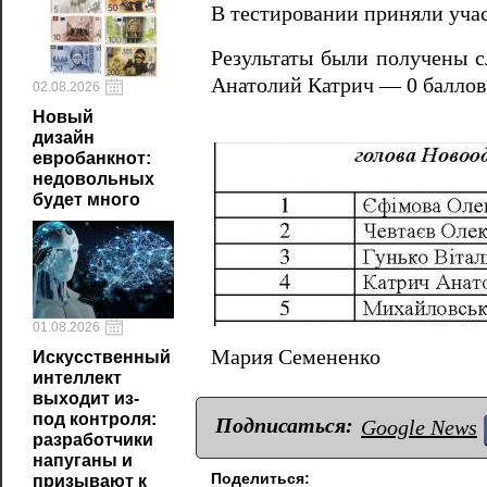
В тестировании приняли уча
Результаты были получены с
Анатолий Катрич — 0 баллов
02.08.2026
Новый
дизайн
евробанкнот:
недовольных
будет много
01.08.2026
Мария Семененко
Искусственный
интеллект
выходит из-
под контроля:
Подписаться:
Google News
разработчики
напуганы и
Поделиться:
призывают к