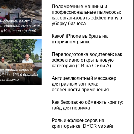
Поломоечные машины и
профессиональные пылесосы:
как организовать эффективную
м почтили память
уборку бизнеса
и: старший сын выжил
 в Николаеве (видео)
Какой iPhone выбрать на
вторичном рынке
Переподготовка водителей: как
эффективно открыть новую
категорию (с B на C или А)
ве прошла акция в
мбрига 123-й бригады
Антицеллюлитный массажер
ега Макухи
для разных зон тела:
особенности применения
Как безопасно обменять крипту:
гайд для новичка
Роль инфлюенсеров на
крипторынке: DYOR vs хайп