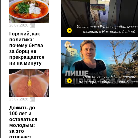
26.07.2026
Из-за атаки РФ пострадал магаз
техники в Николаеве (видео)
Горячий, как
политика:
почему битва
за борщ не
прекращается
ни на минуту
Удар по селу под Николаевом:
очевидцы сообщили подробност
25.07.2026
Дожить до
100 лет и
оставаться
молодым:
за это
отвечает