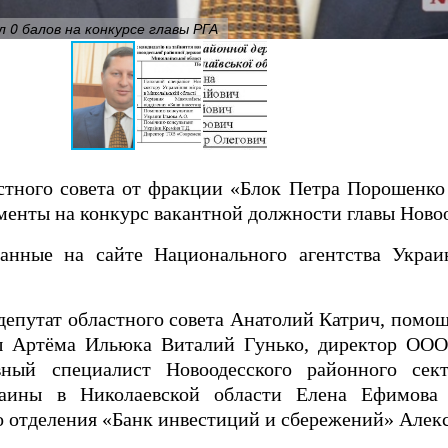
0 балов на конкурсе главы РГА
стного совета от фракции «Блок Петра Порошенко
менты на конкурс вакантной должности главы Ново
данные на сайте Национального агентства Укра
 депутат областного совета Анатолий Катрич, помо
ны Артёма Ильюка Виталий Гунько, директор ОО
ный специалист Новоодесского районного сект
аины в Николаевской области Елена Ефимова 
о отделения «Банк инвестиций и сбережений» Алекс