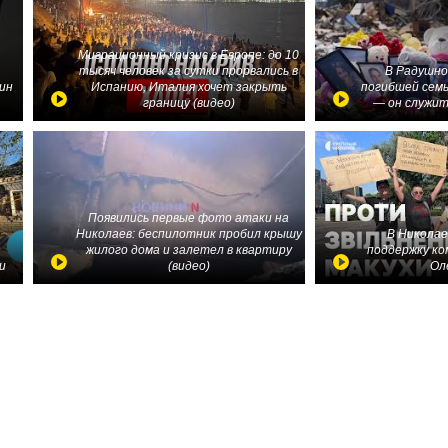
Миграционный кризис в Европе: до 10
тысяч человек за сутки прорвались в
В Радушно
ин
Испанию, Италия хочет закрыть
погибшей семь
границу (видео)
— он служит
Появились первые фото атаки на
Николаев: беспилотник пробил крышу
В Николае
жилого дома и залетел в квартиру
поддержку ко
и
(видео)
Ол