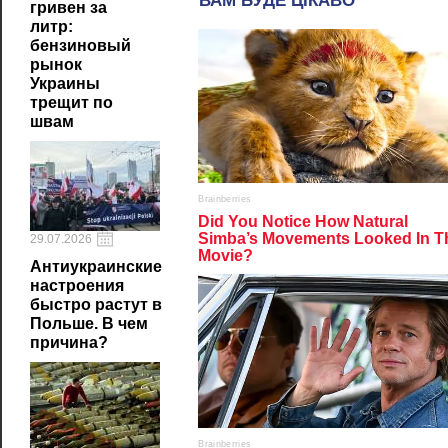
гривен за
литр:
бензиновый
рынок
Украины
трещит по
швам
29.07.2026
Антиукраинские
настроения
быстро растут в
Польше. В чем
причина?