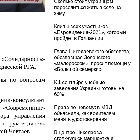
Сколько стоит украинцам
переселиться жить в село на
Депутат облсовета Катрич набрал 0 бало
зиму
Клипы всех участников
«Евровидения-2021», который
пройдет в Голландии
Глава Николаевского облсовета,
обозвавшая Зеленского
 «Солидарность»
«малороссом», просит помощи у
одесской РГА.
«Большой семерки»
ины по вопросам
К 1 сентября учебные
заведения Украины готовы на
60%
щник-консультант
О «Современник»
Права по-новому: в МВД
объяснили, как водителям
ора управления
менять удостоверения
и руководитель
ей Чевтаев.
В центре Николаева
столкнулись маршрутка и