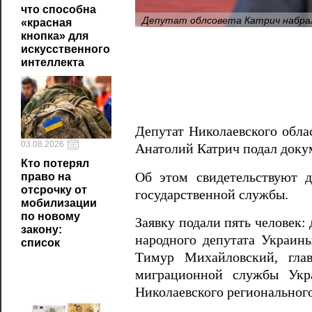
что способна
Депутат облсовета Катрич набрал 
«красная
кнопка» для
искусственного
интеллекта
Депутат Николаевского обла
03.08.2026
Анатолий Катрич подал доку
Кто потерял
Об этом свидетельствуют 
право на
отсрочку от
государственной службы.
мобилизации
по новому
Заявку подали пять человек:
закону:
народного депутата Украи
список
Тимур Михайловский, глав
миграционной службы Укр
Николаевского региональног