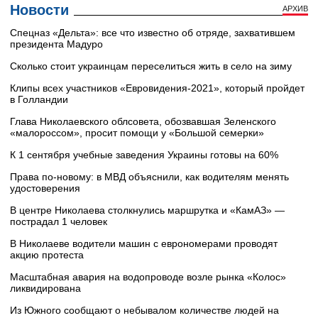
Новости
АРХИВ
Cпецназ «Дельта»: все что известно об отряде, захватившем
президента Мадуро
Сколько стоит украинцам переселиться жить в село на зиму
Клипы всех участников «Евровидения-2021», который пройдет
в Голландии
Глава Николаевского облсовета, обозвавшая Зеленского
«малороссом», просит помощи у «Большой семерки»
К 1 сентября учебные заведения Украины готовы на 60%
Права по-новому: в МВД объяснили, как водителям менять
удостоверения
В центре Николаева столкнулись маршрутка и «КамАЗ» —
пострадал 1 человек
В Николаеве водители машин с еврономерами проводят
акцию протеста
Масштабная авария на водопроводе возле рынка «Колос»
ликвидирована
Из Южного сообщают о небывалом количестве людей на