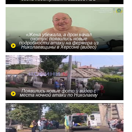
«Жена убежала, а дрон начал
охоту»: появились новые
подробности атаки на фермера из
Николаевщины в Херсоне (видео)
Появились новые фото и видео с
места ночной атаки по Николаеву