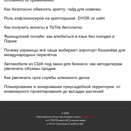
особенности применения
Как безопасно обменять крипту: гайд для новичка
Роль инфлюенсеров на крипторынке: DYOR vs хайп
Как получить монеты в TikTok бесплатно
Французский онлайн: как влюбиться в язык без поездки в
Париж
Почему украинцы всё чаще выбирают аэропорт Кишинёва для
международных перелётов
Автомобили из США под заказ для бизнеса: как автодилерам
увеличить объемы продаж
Как увеличить срок службы алмазного диска
Планирование и зонирование приусадебной территории: от
инженерного проектирования до высадки растений
© 2026.
Николаевская областная интернет-газета
«Новости N»
это: 705,674 новостей, 0 комментариев
и 19 лет 5 месяцев 27 дней онлайн.