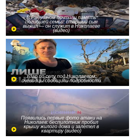
В Радушном почтили память
погибшей семьи: старший сын
выжил — он служит в Николаеве
(видео)
Удар по селу под Николаевом:
очевидцы сообщили подробности
Появились первые фото атаки на
Николаев: беспилотник пробил
крышу жилого дома и залетел в
квартиру (видео)