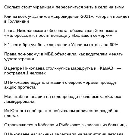
Сколько стоит украинцам переселиться жить в село на зиму
Клипы всех участников «Евровидения-2021», который пройдет
в Голландии
Глава Николаевского облсовета, обозвавшая Зеленского
«малороссом», просит помощи у «Большой семерки»
К 1 сентября учебные заведения Украины готовы на 60%
Права по-новому: в МВД объяснили, как водителям менять
удостоверения
В центре Николаева столкнулись маршрутка и «КамАЗ» —
пострадал 1 человек
В Николаеве водители машин с еврономерами проводят
акцию протеста
Масштабная авария на водопроводе возле рынка «Колос»
ликвидирована
Из Южного сообщают о небывалом количестве людей на
пляжах
Отравившиеся в Коблево и Рыбаковке выписаны из больницы
В Николаеве насильника задержали на территории детсада