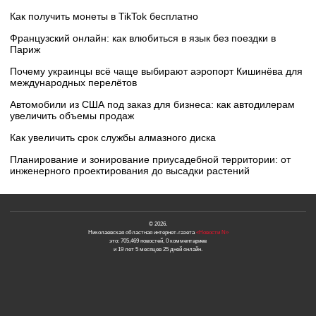
Как получить монеты в TikTok бесплатно
Французский онлайн: как влюбиться в язык без поездки в
Париж
Почему украинцы всё чаще выбирают аэропорт Кишинёва для
международных перелётов
Автомобили из США под заказ для бизнеса: как автодилерам
увеличить объемы продаж
Как увеличить срок службы алмазного диска
Планирование и зонирование приусадебной территории: от
инженерного проектирования до высадки растений
© 2026.
Николаевская областная интернет-газета
«Новости N»
это: 705,469 новостей, 0 комментариев
и 19 лет 5 месяцев 25 дней онлайн.