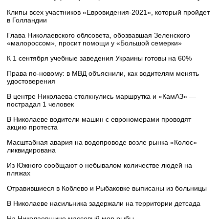
Клипы всех участников «Евровидения-2021», который пройдет
в Голландии
Глава Николаевского облсовета, обозвавшая Зеленского
«малороссом», просит помощи у «Большой семерки»
К 1 сентября учебные заведения Украины готовы на 60%
Права по-новому: в МВД объяснили, как водителям менять
удостоверения
В центре Николаева столкнулись маршрутка и «КамАЗ» —
пострадал 1 человек
В Николаеве водители машин с еврономерами проводят
акцию протеста
Масштабная авария на водопроводе возле рынка «Колос»
ликвидирована
Из Южного сообщают о небывалом количестве людей на
пляжах
Отравившиеся в Коблево и Рыбаковке выписаны из больницы
В Николаеве насильника задержали на территории детсада
На Николаевщине массовый мор рыбы