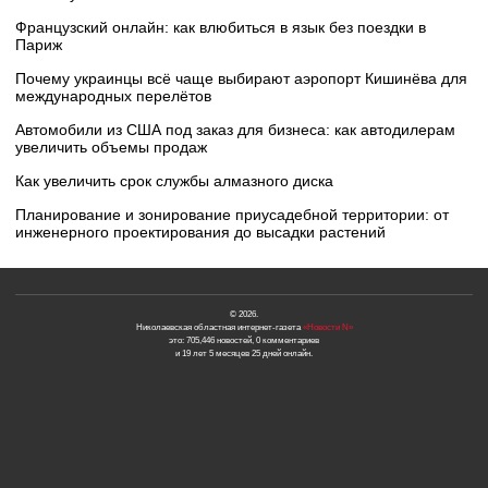
Французский онлайн: как влюбиться в язык без поездки в
Париж
Почему украинцы всё чаще выбирают аэропорт Кишинёва для
международных перелётов
Автомобили из США под заказ для бизнеса: как автодилерам
увеличить объемы продаж
Как увеличить срок службы алмазного диска
Планирование и зонирование приусадебной территории: от
инженерного проектирования до высадки растений
© 2026.
Николаевская областная интернет-газета
«Новости N»
это: 705,446 новостей, 0 комментариев
и 19 лет 5 месяцев 25 дней онлайн.