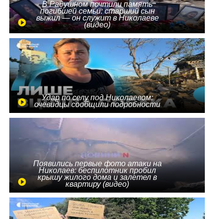
В Радушном почтили память
погибшей семьи: старший сын
выжил — он служит в Николаеве
(видео)
Удар по селу под Николаевом:
очевидцы сообщили подробности
Появились первые фото атаки на
Николаев: беспилотник пробил
крышу жилого дома и залетел в
квартиру (видео)