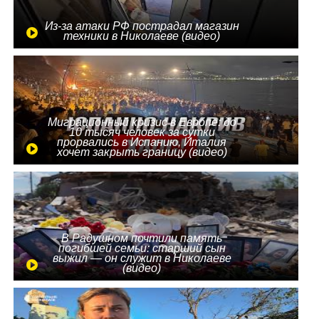
Из-за атаки РФ пострадал магазин
техники в Николаеве (видео)
Миграционный кризис в Европе: до
10 тысяч человек за сутки
прорвались в Испанию, Италия
хочет закрыть границу (видео)
В Радушном почтили память
погибшей семьи: старший сын
выжил — он служит в Николаеве
(видео)