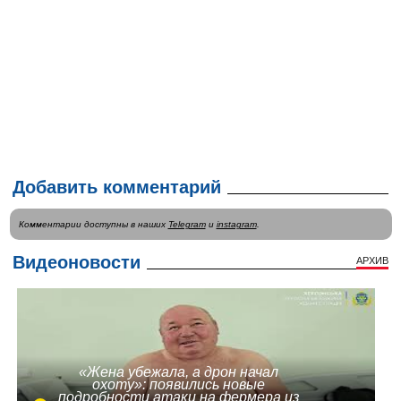
Добавить комментарий
Комментарии доступны в наших
Telegram
и
instagram
.
Видеоновости
АРХИВ
«Жена убежала, а дрон начал
охоту»: появились новые
подробности атаки на фермера из