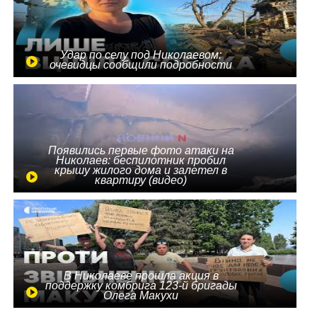
Удар по селу под Николаевом:
очевидцы сообщили подробности
Появились первые фото атаки на
Николаев: беспилотник пробил
крышу жилого дома и залетел в
квартиру (видео)
В Николаеве прошла акция в
поддержку комбрига 123-й бригады
Олега Макухи