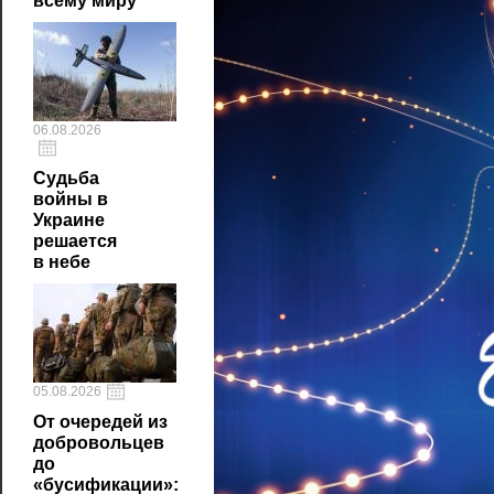
всему миру
06.08.2026
Судьба
войны в
Украине
решается
в небе
05.08.2026
От очередей из
добровольцев
до
«бусификации»: