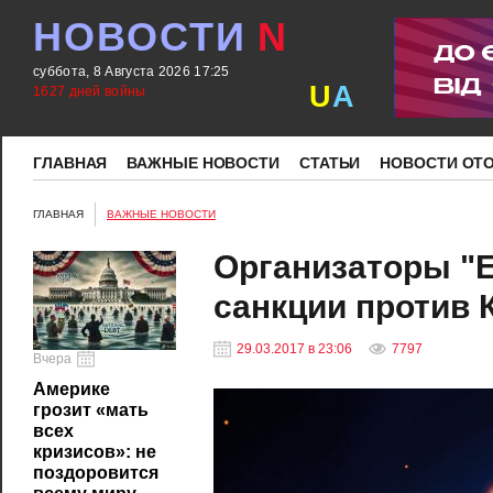
НОВОСТИ
N
суббота, 8 Августа 2026 17:25
U
A
1627 дней войны
ГЛАВНАЯ
ВАЖНЫЕ НОВОСТИ
СТАТЬИ
НОВОСТИ ОТ
ГЛАВНАЯ
ВАЖНЫЕ НОВОСТИ
Организаторы "
санкции против 
29.03.2017 в 23:06
7797
Вчера
Америке
грозит «мать
всех
кризисов»: не
поздоровится