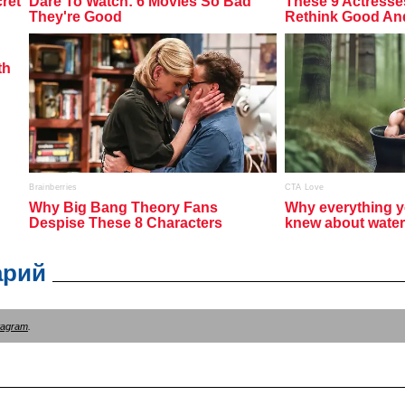
арий
tagram
.