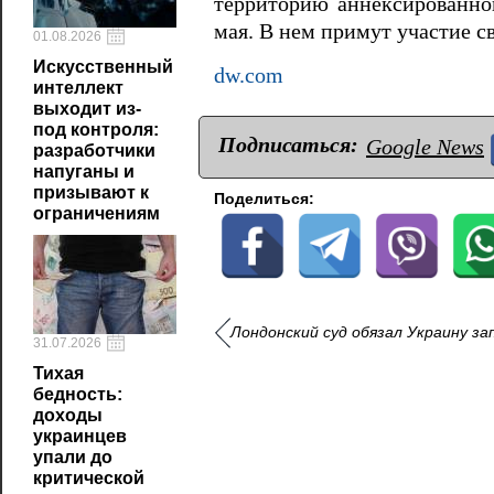
территорию аннексированног
мая. В нем примут участие с
01.08.2026
Искусственный
dw.com
интеллект
выходит из-
под контроля:
Подписаться:
Google News
разработчики
напуганы и
призывают к
Поделиться:
ограничениям
Лондонский суд обязал Украину за
31.07.2026
Тихая
бедность:
доходы
украинцев
упали до
критической