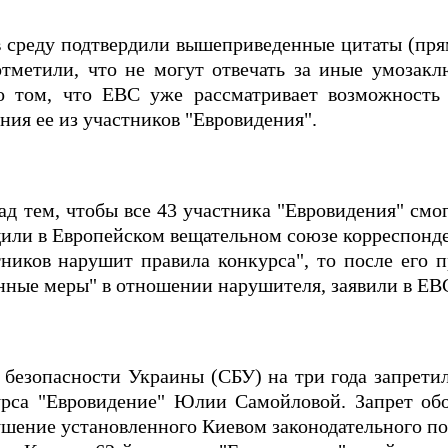
среду подтвердили вышеприведенные цитаты (прям
тметили, что не могут отвечать за иные умозакл
о том, что EBС уже рассматривает возможность
ния ее из участников "Евровидения".
д тем, чтобы все 43 участника "Евровидения" смо
бщили в Европейском вещательном союзе корреспонд
тников нарушит правила конкурса", то после его 
нные меры" в отношении нарушителя, заявили в EB
безопасности Украины (СБУ) на три года запретил
урса "Евровидение" Юлии Самойловой. Запрет обо
ушение установленного Киевом законодательного по