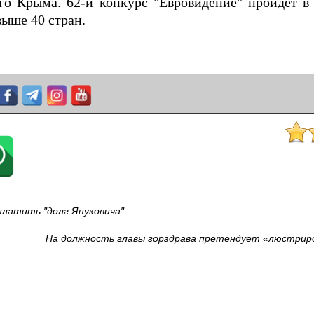
о Крыма. 62-й конкурс "Евровидение" пройдет в 
выше 40 стран.
платить "долг Януковича"
На должность главы горздрава претендует «люстриро