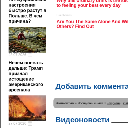
настроения
быстро растут в
Польше. В чем
причина?
28.07.2026
Нечем воевать
дальше: Трамп
признал
истощение
Добавить коммент
американского
арсенала
Комментарии доступны в наших
Telegram
и
ins
Видеоновости
27.07.2026