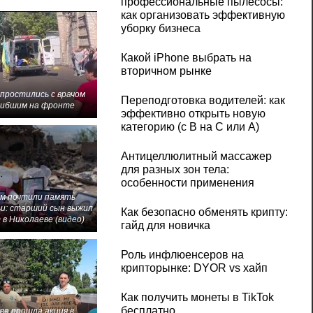
профессиональные пылесосы:
как организовать эффективную
уборку бизнеса
Какой iPhone выбрать на
вторичном рынке
 простились с врачом
Переподготовка водителей: как
гибшим на фронте
эффективно открыть новую
категорию (с B на C или А)
Антицеллюлитный массажер
для разных зон тела:
особенности применения
м почтили память
и: старший сын выжил
Как безопасно обменять крипту:
 в Николаеве (видео)
гайд для новичка
Роль инфлюенсеров на
крипторынке: DYOR vs хайп
Как получить монеты в TikTok
бесплатно
ве прошла акция в