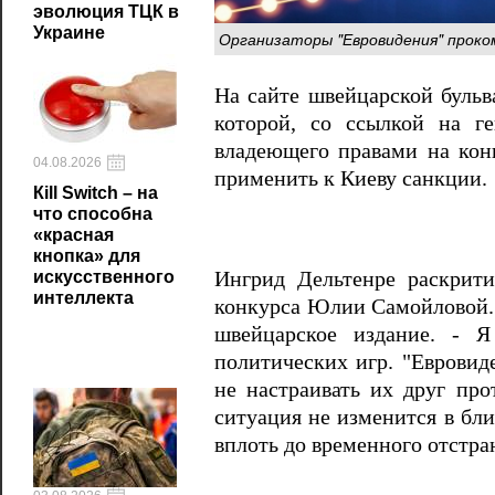
эволюция ТЦК в
Украине
Организаторы "Евровидения" проко
На сайте швейцарской бульва
которой, со ссылкой на ге
владеющего правами на конк
04.08.2026
применить к Киеву санкции.
Кill Switch – на
что способна
«красная
кнопка» для
Ингрид Дельтенре раскрити
искусственного
интеллекта
конкурса Юлии Самойловой. 
швейцарское издание. - Я
политических игр. "Евровид
не настраивать их друг прот
ситуация не изменится в бл
вплоть до временного отстра