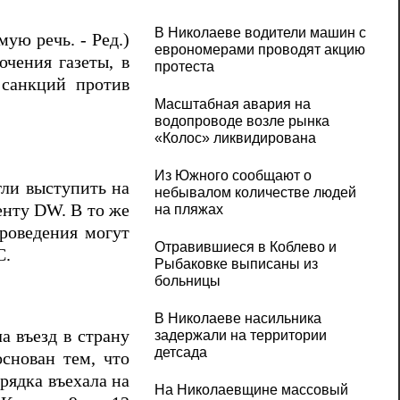
В Николаеве водители машин с
ую речь. - Ред.)
еврономерами проводят акцию
ючения газеты, в
протеста
 санкций против
Масштабная авария на
водопроводе возле рынка
«Колос» ликвидирована
Из Южного сообщают о
гли выступить на
небывалом количестве людей
енту DW. В то же
на пляжах
проведения могут
Отравившиеся в Коблево и
С.
Рыбаковке выписаны из
больницы
В Николаеве насильника
а въезд в страну
задержали на территории
детсада
снован тем, что
рядка въехала на
На Николаевщине массовый