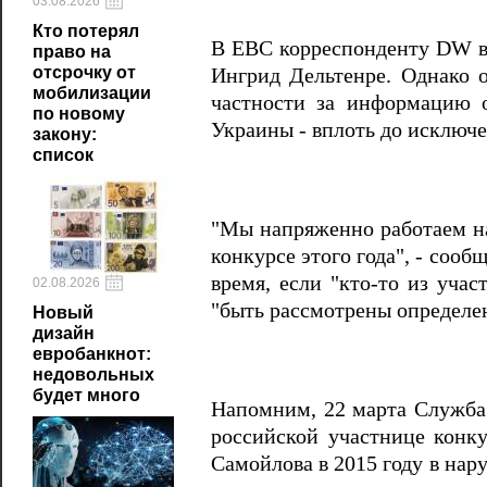
03.08.2026
Кто потерял
В ЕВС корреспонденту DW в 
право на
отсрочку от
Ингрид Дельтенре. Однако о
мобилизации
частности за информацию 
по новому
Украины - вплоть до исключе
закону:
список
"Мы напряженно работаем на
конкурсе этого года", - соо
время, если "кто-то из учас
02.08.2026
"быть рассмотрены определе
Новый
дизайн
евробанкнот:
недовольных
будет много
Напомним, 22 марта Служба 
российской участнице конк
Самойлова в 2015 году в нар