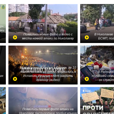
у»:
аки
в
Появились новые фото и видео с
В Николаеве
места ночной атаки по Николаеву
БСМП, по
Миграционный кризис в Европе: до 10
тысяч человек за сутки прорвались в
В Радушно
ин
Испанию, Италия хочет закрыть
погибшей семь
границу (видео)
— он служит
Появились первые фото атаки на
Николаев: беспилотник пробил крышу
В Николае