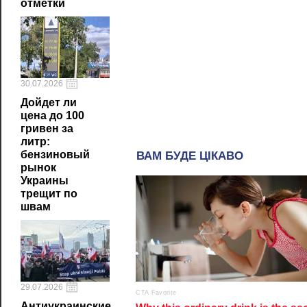
отметки
30.07.2026
Дойдет ли
цена до 100
гривен за
литр:
бензиновый
рынок
Украины
трещит по
швам
29.07.2026
Антиукраинские