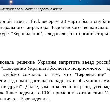
мментировали санкции против Киева
рной газеты Blick вечером 28 марта была опублик
нерального директора Европейского вещательно
урс "Евровидение", следовало, что организаторы
ковала решение Украины запретить въезд росси
"Поведение Украины абсолютно неприемлемо, - ци
 глубоко сожалею о том, что "Евровидение" 
ение" должно доставлять радость и объединять м
ив друга". Далее, уже в косвенной речи, утвержд
ижайшие недели, то ЕВС применит в отношении Ук
нения от "Евровидения".