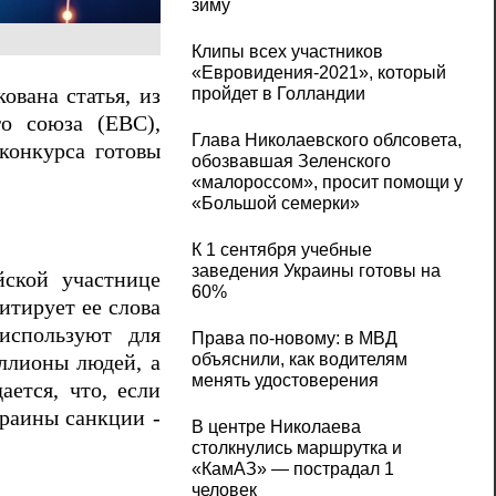
зиму
Клипы всех участников
«Евровидения-2021», который
ована статья, из
пройдет в Голландии
го союза (ЕВС),
Глава Николаевского облсовета,
 конкурса готовы
обозвавшая Зеленского
«малороссом», просит помощи у
«Большой семерки»
К 1 сентября учебные
заведения Украины готовы на
йской участнице
60%
тирует ее слова
используют для
Права по-новому: в МВД
объяснили, как водителям
иллионы людей, а
менять удостоверения
ается, что, если
раины санкции -
В центре Николаева
столкнулись маршрутка и
«КамАЗ» — пострадал 1
человек