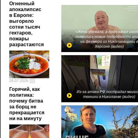
Огненный
апокалипсис
в Европе:
выгорело
сотни тысяч
«Жена убежала, а дрон начал охот
гектаров,
появились новые подробности ат
пожары
на фермера из Николаевщины 
разрастаются
Херсоне (видео)
26.07.2026
Горячий, как
Из-за атаки РФ пострадал магаз
политика:
техники в Николаеве (видео)
почему битва
за борщ не
прекращается
ни на минуту