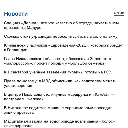
Новости
АРХИВ
Cпецназ «Дельта»: все что известно об отряде, захватившем
президента Мадуро
Сколько стоит украинцам переселиться жить в село на зиму
Клипы всех участников «Евровидения-2021», который пройдет
в Голландии
Глава Николаевского облсовета, обозвавшая Зеленского
«малороссом», просит помощи у «Большой семерки»
К 1 сентября учебные заведения Украины готовы на 60%
Права по-новому: в МВД объяснили, как водителям менять
удостоверения
В центре Николаева столкнулись маршрутка и «КамАЗ» —
пострадал 1 человек
В Николаеве водители машин с еврономерами проводят
акцию протеста
Масштабная авария на водопроводе возле рынка «Колос»
ликвидирована