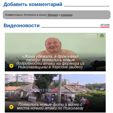
Добавить комментарий
Комментарии доступны в наших
Telegram
и
instagram
.
Видеоновости
АРХИВ
«Жена убежала, а дрон начал
охоту»: появились новые
подробности атаки на фермера из
Николаевщины в Херсоне (видео)
Появились новые фото и видео с
места ночной атаки по Николаеву