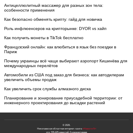
Антицеллюлитный массажер для разных зон тела:
особенности применения
Как безопасно обменять крипту: гайд для новичка
Роль инфлюенсеров на крипторынке: DYOR vs хайп
Как получить монеты в TikTok бесплатно
Французский онлайн: как влюбиться в язык без поездки в
Париж
Почему украинцы всё чаще выбирают аэропорт Кишинёва для
международных перелётов
Автомобили из США под заказ для бизнеса: как автодилерам
увеличить объемы продаж
Как увеличить срок службы алмазного диска
Планирование и зонирование приусадебной территории: от
инженерного проектирования до высадки растений
© 2026.
Николаевская областная интернет-газета
«Новости N»
это: 705,425 новостей, 0 комментариев