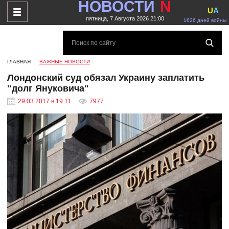
НОВОСТИ
N
U
A
пятница, 7 Августа 2026 21:00
1626 дней войны
ГЛАВНАЯ
ВАЖНЫЕ НОВОСТИ
Лондонский суд обязал Украину заплатить
"долг Януковича"
29.03.2017 в 19:11
7977