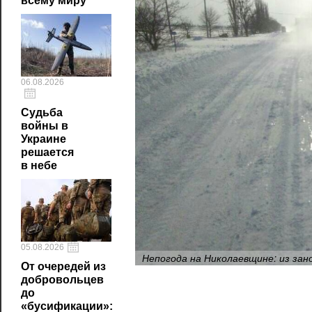
всему миру
06.08.2026
Судьба
войны в
Украине
решается
в небе
05.08.2026
Непогода на Николаевщине: из за
От очередей из
добровольцев
до
«бусификации»: