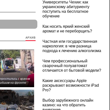
Университеты Чехии: как
украинскому абитуриенту
поступить на бесплатное
обучение
Как носить яркий женский
аромат и не переборщить?
АРХИВ
Частная или государственная
наркология: в чем разница
подхода к лечению алкоголизма
Чем профессиональный
сварочный полуавтомат
отличается от бытовой модели?
 простились с врачом
Какие аксессуары Apple
гибшим на фронте
раскрывают возможности iPad
Pro?
Выбор зарубежного онлайн
казино: на что обратить
внимание