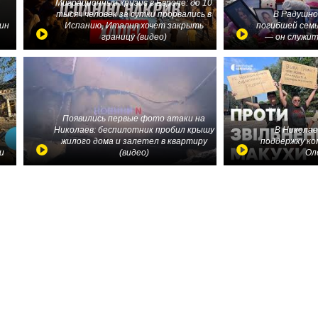
Миграционный кризис в Европе: до 10
тысяч человек за сутки прорвались в
В Радушно
ин
Испанию, Италия хочет закрыть
погибшей семь
границу (видео)
— он служит
Появились первые фото атаки на
Николаев: беспилотник пробил крышу
В Николае
жилого дома и залетел в квартиру
поддержку ко
и
(видео)
Ол