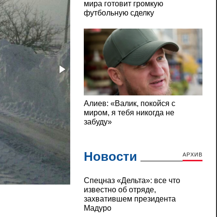
Новости
АРХИВ
Непогода на Николаевщине: из заносов с
Cпецназ «Дельта»: все что
известно об отряде,
захватившем президента
Мадуро