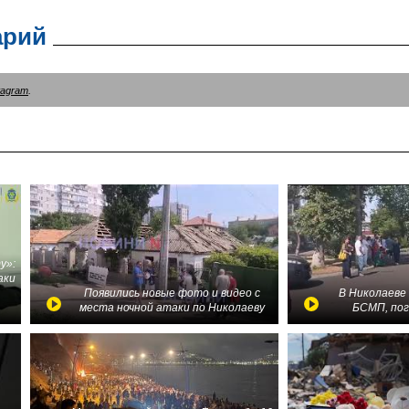
арий
tagram
.
у»:
аки
в
Появились новые фото и видео с
В Николаеве
места ночной атаки по Николаеву
БСМП, по