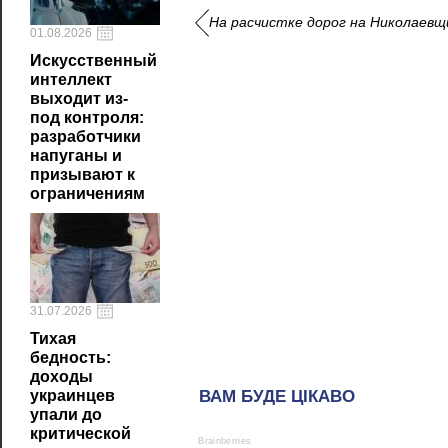
На расчистке дорог на Николаевщ
01.08.2026
Искусственный
интеллект
выходит из-
под контроля:
разработчики
напуганы и
призывают к
ограничениям
31.07.2026
Тихая
бедность:
доходы
украинцев
упали до
критической