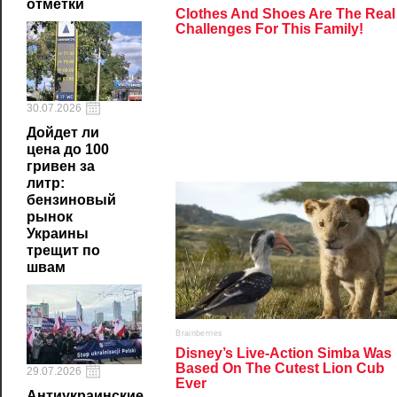
отметки
30.07.2026
Дойдет ли
цена до 100
гривен за
литр:
бензиновый
рынок
Украины
трещит по
швам
29.07.2026
Антиукраинские