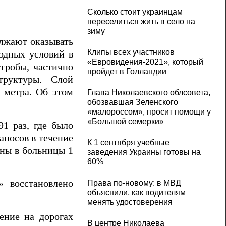
Сколько стоит украинцам
переселиться жить в село на
зиму
лжают оказывать
Клипы всех участников
годных условий в
«Евровидения-2021», который
угробы, частично
пройдет в Голландии
труктуры. Слой
5 метра. Об этом
Глава Николаевского облсовета,
обозвавшая Зеленского
«малороссом», просит помощи у
«Большой семерки»
91 раз, где было
аносов в течение
К 1 сентября учебные
ены в больницы 1
заведения Украины готовы на
60%
 восстановлено
Права по-новому: в МВД
объяснили, как водителям
менять удостоверения
ение на дорогах
В центре Николаева