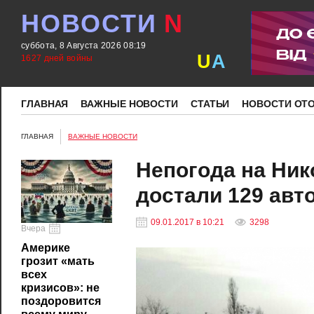
НОВОСТИ
N
суббота, 8 Августа 2026 08:19
U
A
1627 дней войны
ГЛАВНАЯ
ВАЖНЫЕ НОВОСТИ
СТАТЬИ
НОВОСТИ ОТ
ГЛАВНАЯ
ВАЖНЫЕ НОВОСТИ
Непогода на Ник
достали 129 авт
09.01.2017 в 10:21
3298
Вчера
Америке
грозит «мать
всех
кризисов»: не
поздоровится