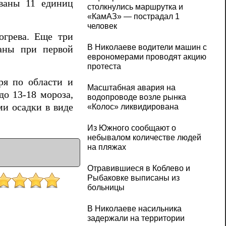
ованы 11 единиц
столкнулись маршрутка и
«КамАЗ» — пострадал 1
человек
огрева. Еще три
В Николаеве водители машин с
ваны при первой
еврономерами проводят акцию
протеста
ря по области и
Масштабная авария на
до 13-18 мороза,
водопроводе возле рынка
ами осадки в виде
«Колос» ликвидирована
Из Южного сообщают о
небывалом количестве людей
на пляжах
Отравившиеся в Коблево и
Рыбаковке выписаны из
больницы
В Николаеве насильника
задержали на территории