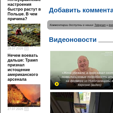
настроения
Добавить коммент
быстро растут в
Польше. В чем
причина?
Комментарии доступны в наших
Telegram
и
ins
Видеоновости
28.07.2026
Нечем воевать
дальше: Трамп
признал
истощение
«Жена убежала, а дрон начал охот
американского
появились новые подробности ат
арсенала
на фермера из Николаевщины 
Херсоне (видео)
27.07.2026