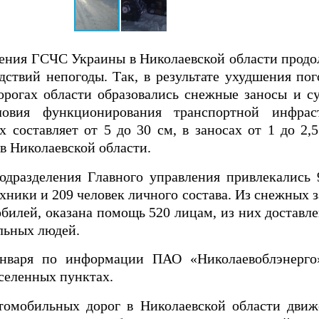
ения ГСЧС Украины в Николаевской области продо
ствий непогоды. Так, в результате ухудшения по
дорогах области образовались снежные заносы и с
овия функционирования транспортной инфрас
 составляет от 5 до 30 см, в заносах от 1 до 2,
 Николаевской области.
одразделения Главного управления привлекались 
хники и 209 человек личного состава. Из снежных з
обилей, оказана помощь 520 лицам, из них доставл
льных людей.
нваря по информации ПАО «Николаевоблэнерго»
селенных пунктах.
омобильных дорог в Николаевской области движ