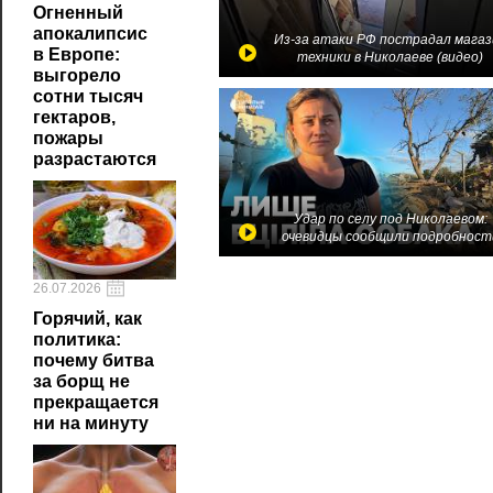
Огненный
апокалипсис
Из-за атаки РФ пострадал магаз
в Европе:
техники в Николаеве (видео)
выгорело
сотни тысяч
гектаров,
пожары
разрастаются
Удар по селу под Николаевом:
очевидцы сообщили подробност
26.07.2026
Горячий, как
политика:
почему битва
за борщ не
прекращается
ни на минуту