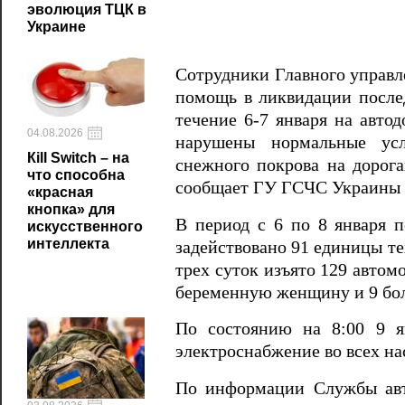
эволюция ТЦК в
Украине
Сотрудники Главного управл
помощь в ликвидации послед
течение 6-7 января на авто
04.08.2026
нарушены нормальные усл
Кill Switch – на
снежного покрова на дорогах
что способна
сообщает ГУ ГСЧС Украины в
«красная
кнопка» для
В период с 6 по 8 января п
искусственного
интеллекта
задействовано 91 единицы те
трех суток изъято 129 автом
беременную женщину и 9 бо
По состоянию на 8:00 9 я
электроснабжение во всех на
По информации Службы авт