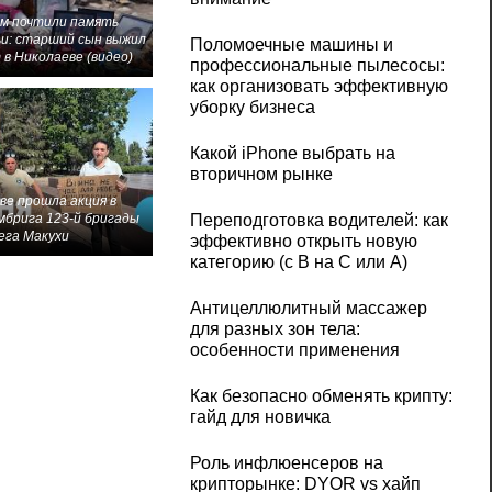
м почтили память
и: старший сын выжил
Поломоечные машины и
 в Николаеве (видео)
профессиональные пылесосы:
как организовать эффективную
уборку бизнеса
Какой iPhone выбрать на
вторичном рынке
ве прошла акция в
мбрига 123-й бригады
Переподготовка водителей: как
ега Макухи
эффективно открыть новую
категорию (с B на C или А)
Антицеллюлитный массажер
для разных зон тела:
особенности применения
Как безопасно обменять крипту:
гайд для новичка
Роль инфлюенсеров на
крипторынке: DYOR vs хайп