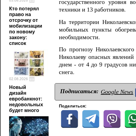
03.08.2026
государственного уровня в
Кто потерял
техники и 13 работников.
право на
отсрочку от
На территории Николаевско
мобилизации
мобильных пункты обогрев
по новому
необходимости.
закону:
список
По прогнозу Николаевского
Николаеву опасных явлений 
днем - ​​от 4 до 9 градусов 
снега.
02.08.2026
Новый
Подписаться:
Google News
дизайн
евробанкнот:
недовольных
Поделиться:
будет много