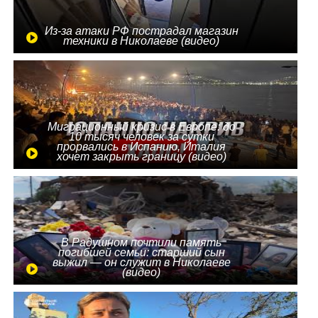
Из-за атаки РФ пострадал магазин
техники в Николаеве (видео)
Миграционный кризис в Европе: до
10 тысяч человек за сутки
прорвались в Испанию, Италия
хочет закрыть границу (видео)
В Радушном почтили память
погибшей семьи: старший сын
выжил — он служит в Николаеве
(видео)