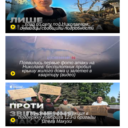
Удар по селу под Николаевом:
очевидцы сообщили подробности
Появились первые фото атаки на
Николаев: беспилотник пробил
крышу жилого дома и залетел в
квартиру (видео)
В Николаеве прошла акция в
поддержку комбрига 123-й бригады
Олега Макухи