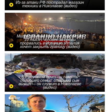
Из-за атаки РФ пострадал магазин
техники в Николаеве (видео)
Миграционный кризис в Европе: до
10 тысяч человек за сутки
прорвались в Испанию, Италия
хочет закрыть границу (видео)
В Радушном почтили память
погибшей семьи: старший сын
выжил — он служит в Николаеве
(видео)