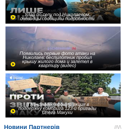
Удар по селу под Николаевом:
очевидцы сообщили подробности
Появились первые фото атаки на
Николаев: беспилотник пробил
крышу жилого дома и залетел в
квартиру (видео)
В Николаеве прошла акция в
поддержку комбрига 123-й бригады
Олега Макухи