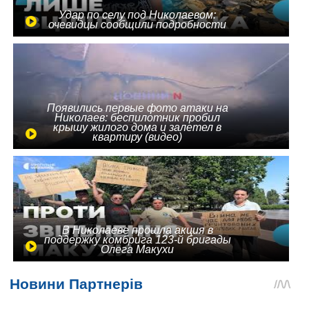
Удар по селу под Николаевом:
очевидцы сообщили подробности
Появились первые фото атаки на
Николаев: беспилотник пробил
крышу жилого дома и залетел в
квартиру (видео)
В Николаеве прошла акция в
поддержку комбрига 123-й бригады
Олега Макухи