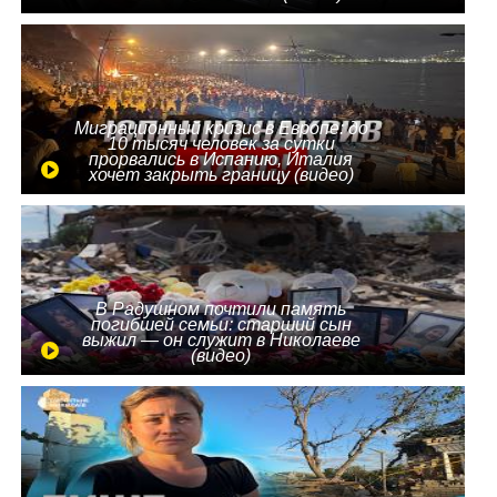
Миграционный кризис в Европе: до
10 тысяч человек за сутки
прорвались в Испанию, Италия
хочет закрыть границу (видео)
В Радушном почтили память
погибшей семьи: старший сын
выжил — он служит в Николаеве
(видео)