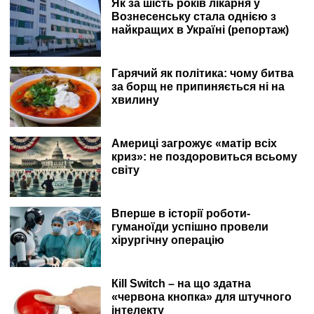
Як за шість років лікарня у
Вознесенську стала однією з
найкращих в Україні (репортаж)
Гарячий як політика: чому битва
за борщ не припиняється ні на
хвилину
Америці загрожує «матір всіх
криз»: не поздоровиться всьому
світу
Вперше в історії роботи-
гуманоїди успішно провели
хірургічну операцію
Кill Switch – на що здатна
«червона кнопка» для штучного
інтелекту