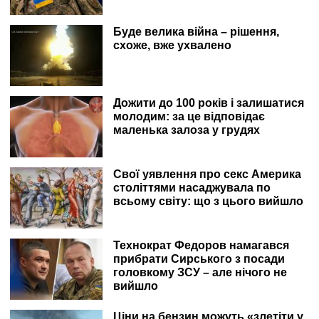
Буде велика війна – рішення,
схоже, вже ухвалено
Дожити до 100 років і залишатися
молодим: за це відповідає
маленька залоза у грудях
Свої уявлення про секс Америка
століттями насаджувала по
всьому світу: що з цього вийшло
Технократ Федоров намагався
прибрати Сирського з посади
головкому ЗСУ – але нічого не
вийшло
Ціни на бензин можуть «злетіти у