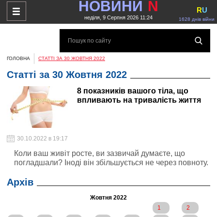
НОВИНИ
N
R
U
неділя, 9 Серпня 2026 11:24
1628 днів війни
ГОЛОВНА
СТАТТІ ЗА 30 ЖОВТНЯ 2022
Статті за 30 Жовтня 2022
8 показників вашого тіла, що
впливають на тривалість життя
30.10.2022 в 19:17
Коли ваш живіт росте, ви зазвичай думаєте, що
погладшали? Іноді він збільшується не через повноту.
Архів
Жовтня 2022
1
2