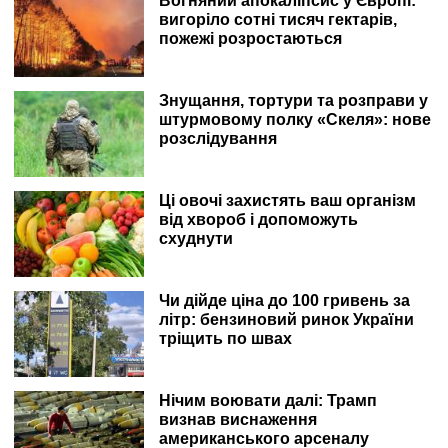
Вогняний апокаліпсис у Європі:
вигоріло сотні тисяч гектарів,
пожежі розростаються
Знущання, тортури та розправи у
штурмовому полку «Скеля»: нове
розслідування
Ці овочі захистять ваш організм
від хвороб і допоможуть
схуднути
Чи дійде ціна до 100 гривень за
літр: бензиновий ринок України
тріщить по швах
Нічим воювати далі: Трамп
визнав виснаження
американського арсеналу