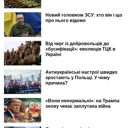
Новий головком ЗСУ: хто він і що
про нього відомо
Від черг із добровольців до
«бусифікації»: еволюція ТЦК в
Україні
Антиукраїнські настрої швидко
зростають у Польщі. У чому
причина?
«Вони ненормальні»: на Трампа
знову чекає заплутана війна