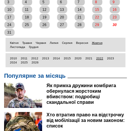
3
4
5
6
7
8
9
10
11
12
13
14
15
16
17
18
19
20
21
22
23
24
25
26
27
28
29
30
31
Квітня
Травня
Червня
Липня
Серпня
Вересня
Жовтня
Листопада
Грудня
2010
2011
2012
2013
2014
2015
2020
2021
2022
2023
2024
2025
2026
Популярне за місяць
Як примха дружини комбрига
обернулася жорстоким
вбивством: подробиці
скандальної справи
Хто втратив право на відстрочку
від мобілізації за новим законом:
список