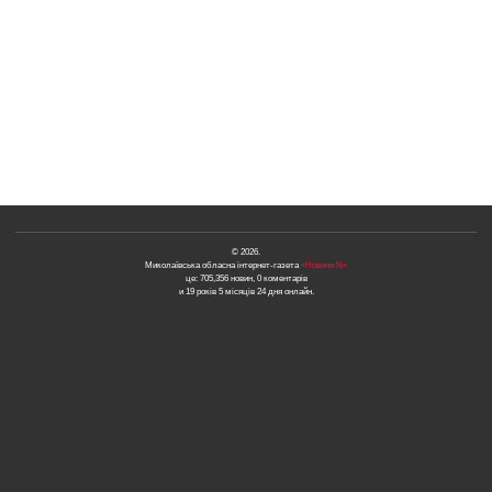
© 2026.
Миколаївська обласна інтернет-газета
«Новини N»
це: 705,356 новин, 0 коментарів
и 19 років 5 місяців 24 дня онлайн.