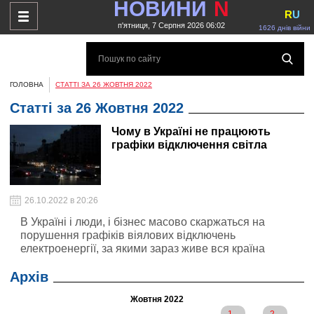
НОВИНИ
N
R
U
п'ятниця, 7 Серпня 2026 06:02
1626 днів війни
ГОЛОВНА
СТАТТІ ЗА 26 ЖОВТНЯ 2022
Статті за 26 Жовтня 2022
Чому в Україні не працюють
графіки відключення світла
26.10.2022 в 20:26
В Україні і люди, і бізнес масово скаржаться на
порушення графіків віялових відключень
електроенергії, за якими зараз живе вся країна
Архів
Жовтня 2022