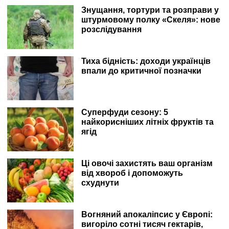
Знущання, тортури та розправи у
штурмовому полку «Скеля»: нове
розслідування
Тиха бідність: доходи українців
впали до критичної позначки
Суперфуди сезону: 5
найкорисніших літніх фруктів та
ягід
Ці овочі захистять ваш організм
від хвороб і допоможуть
схуднути
Вогняний апокаліпсис у Європі:
вигоріло сотні тисяч гектарів,