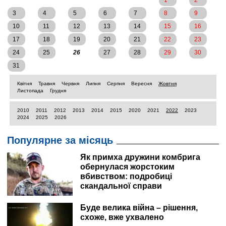
1
2
3
4
5
6
7
8
9
10
11
12
13
14
15
16
17
18
19
20
21
22
23
24
25
26
27
28
29
30
31
Квітня
Травня
Червня
Липня
Серпня
Вересня
Жовтня
Листопада
Грудня
2010
2011
2012
2013
2014
2015
2020
2021
2022
2023
2024
2025
2026
Популярне за місяць
Як примха дружини комбрига
обернулася жорстоким
вбивством: подробиці
скандальної справи
Буде велика війна – рішення,
схоже, вже ухвалено