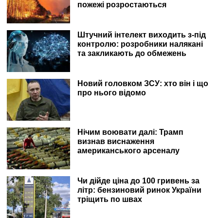
пожежі розростаються
Штучний інтелект виходить з-під
контролю: розробники налякані
та закликають до обмежень
Новий головком ЗСУ: хто він і що
про нього відомо
Нічим воювати далі: Трамп
визнав виснаження
американського арсеналу
Чи дійде ціна до 100 гривень за
літр: бензиновий ринок України
тріщить по швах