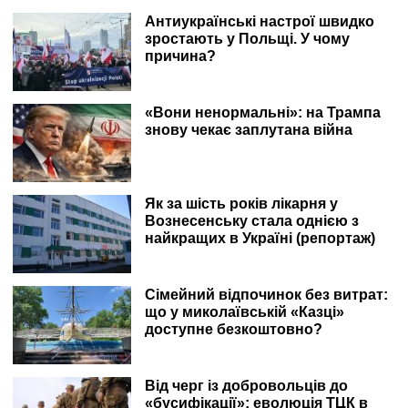
Антиукраїнські настрої швидко
зростають у Польщі. У чому
причина?
«Вони ненормальні»: на Трампа
знову чекає заплутана війна
Як за шість років лікарня у
Вознесенську стала однією з
найкращих в Україні (репортаж)
Сімейний відпочинок без витрат:
що у миколаївській «Казці»
доступне безкоштовно?
Від черг із добровольців до
«бусифікації»: еволюція ТЦК в