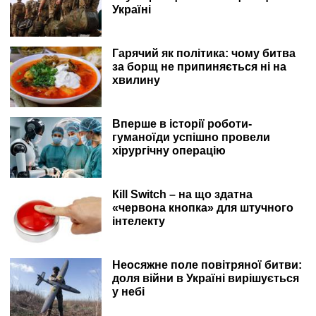
Україні
Гарячий як політика: чому битва
за борщ не припиняється ні на
хвилину
Вперше в історії роботи-
гуманоїди успішно провели
хірургічну операцію
Кill Switch – на що здатна
«червона кнопка» для штучного
інтелекту
Неосяжне поле повітряної битви:
доля війни в Україні вирішується
у небі