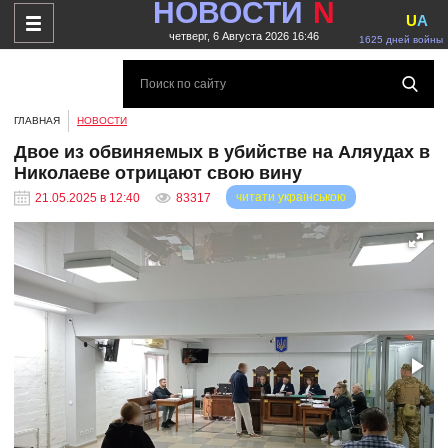
НОВОСТИ
N
U
A
четверг, 6 Августа 2026 16:46
1625 дней войны
ГЛАВНАЯ
НОВОСТИ
Двое из обвиняемых в убийстве на Аляудах в
Николаеве отрицают свою вину
читати українською
21.05.2025 в 12:40
83317