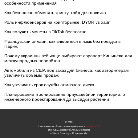
особенности применения
Как безопасно обменять крипту: гайд для новичка
Роль инфлюенсеров на крипторынке: DYOR vs хайп
Как получить монеты в TikTok бесплатно
Французский онлайн: как влюбиться в язык без поездки в
Париж
Почему украинцы всё чаще выбирают аэропорт Кишинёва для
международных перелётов
Автомобили из США под заказ для бизнеса: как автодилерам
увеличить объемы продаж
Как увеличить срок службы алмазного диска
Планирование и зонирование приусадебной территории: от
инженерного проектирования до высадки растений
© 2026.
Николаевская областная интернет-газета
«Новости N»
это: 705,314 новостей, 0 комментариев
и 19 лет 5 месяцев 23 дня онлайн.