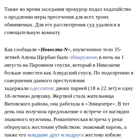
Также во время заседания прокурор подал ходатайство
о продлении меры пресечения для всех троих
обвиняемых. Для его рассмотрения суд удалился в
совещательную комнату.
Как сообщали «
Новости-N
», изувеченное тело 35-
летней Алены Щербан было
обнаружено
в ночь на 1
августа на Паромном спуске, который в Николаеве
больше известен как Аляудский спуск. По подозрению в
совершении данного преступления
задержали
одесситов
: двоих парней (18 и 22 лет) и одну
18-летнюю девушку. Жертвой стала жительница
Витовского района, она работала в «Эпицентре». В тот
день она получила предложение о встрече от наглядно
знакомого мужчины. Романтическая встреча у реки
обернулась жестоким убийством: знакомый парень, а
также его
младшие друг и подруга
жестоко избили