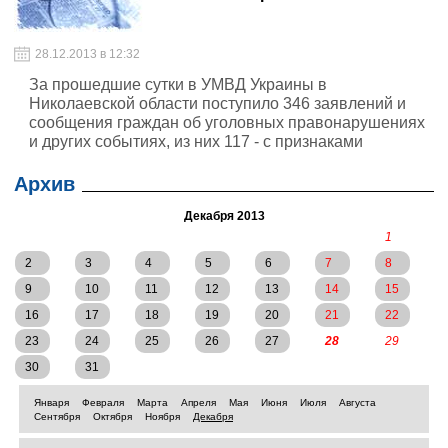
28.12.2013 в 12:32
За прошедшие сутки в УМВД Украины в
Николаевской области поступило 346 заявлений и
сообщения граждан об уголовных правонарушениях
и других событиях, из них 117 - с признаками
уголовных преступлений.
Архив
Декабря 2013
1
2
3
4
5
6
7
8
9
10
11
12
13
14
15
16
17
18
19
20
21
22
23
24
25
26
27
28
29
30
31
Января
Февраля
Марта
Апреля
Мая
Июня
Июля
Августа
Сентября
Октября
Ноября
Декабря