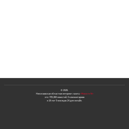
© 2026.
Николаевская областная интернет-газета
«Новости N»
это: 705,360 новостей, 0 комментариев
и 19 лет 5 месяцев 24 дня онлайн.