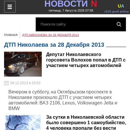
НОВОСТИ
N
U
A
пятница, 7 Августа 2026 07:58
1626 дней войны
ГЛАВНАЯ
ДТП НИКОЛАЕВА ЗА 28 ДЕКАБРЯ 2013
ДТП Николаева за 28 Декабря 2013
Депутат Николаевского
горсовета Волохов попал в ДТП с
участием четырех автомобилей
28.12.2013 в 19:02
Вечером в субботу, на Октябрьском проспекте в
Николаеве произошло ДТП с участием четырех
автомобилей: ВАЗ 2106, Lexus, Volkswagen Jetta и
BMW
За сутки в Николаевской области
было совершено 1 самоубийство,
4 человека пропали без вести