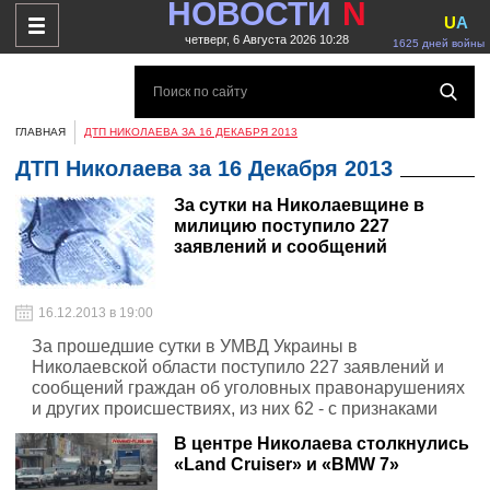
НОВОСТИ
N
U
A
четверг, 6 Августа 2026 10:28
1625 дней войны
ГЛАВНАЯ
ДТП НИКОЛАЕВА ЗА 16 ДЕКАБРЯ 2013
ДТП Николаева за 16 Декабря 2013
За сутки на Николаевщине в
милицию поступило 227
заявлений и сообщений
16.12.2013 в 19:00
За прошедшие сутки в УМВД Украины в
Николаевской области поступило 227 заявлений и
сообщений граждан об уголовных правонарушениях
и других происшествиях, из них 62 - с признаками
уголовных преступлений.
В центре Николаева столкнулись
«Land Cruiser» и «BMW 7»