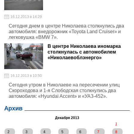
16.12.2013 в 14:29
Сегодня днем в центре Николаева столкнулись два
автомобиля: внедорожник «Toyota Land Cruiser» и
легковушка «BMW 7».
В центре Николаева иномарка
столкнулась с автомобилем
«Николаевоблэнерго»
16.12.2013 в 10:50
Сегодня утром в Николаеве на пересечении улиц
Скороходова и 1-я Слободская столкнулись два
автомобиля: «Hyundai Accent» и «УАЗ-452».
Архив
Декабря 2013
1
2
3
4
5
6
7
8