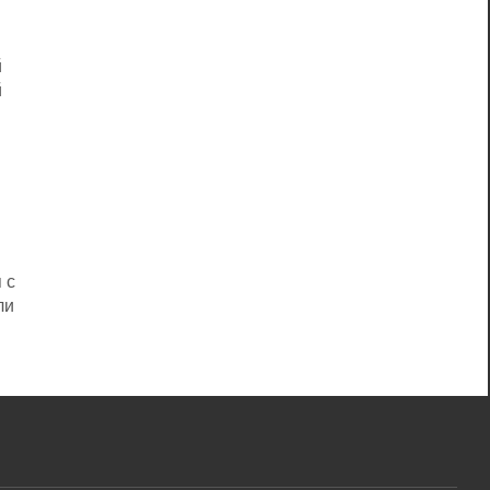
й
й
и
 с
ли