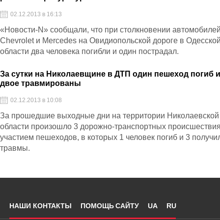
02.12.2013 в 16:13
«Новости-N» сообщали, что при столкновении автомобиле
Chevrolet и Mercedes на Овидиопольской дороге в Одесско
области два человека погибли и один пострадал.
За сутки на Николаевщине в ДТП один пешеход погиб 
двое травмированы
02.12.2013 в 10:08
За прошедшие выходные дни на территории Николаевской
области произошло 3 дорожно-транспортных происшествия
участием пешеходов, в которых 1 человек погиб и 3 получи
травмы.
НАШИ КОНТАКТЫ
ПОМОЩЬ САЙТУ
UA
RU