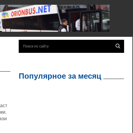
Популярное за месяц
раст
ми.
вои