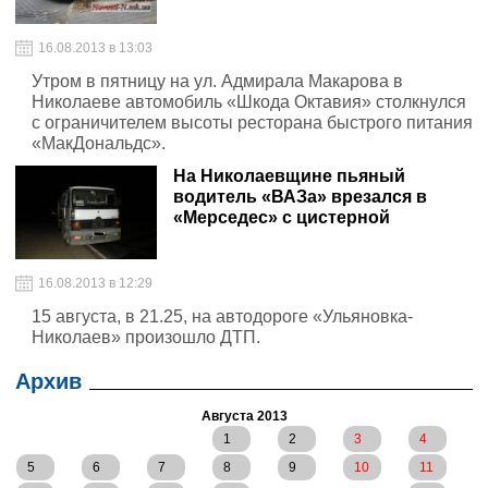
16.08.2013 в 13:03
Утром в пятницу на ул. Адмирала Макарова в
Николаеве автомобиль «Шкода Октавия» столкнулся
с ограничителем высоты ресторана быстрого питания
«МакДональдс».
На Николаевщине пьяный
водитель «ВАЗа» врезался в
«Мерседес» с цистерной
16.08.2013 в 12:29
15 августа, в 21.25, на автодороге «Ульяновка-
Николаев» произошло ДТП.
Архив
Августа 2013
1
2
3
4
5
6
7
8
9
10
11