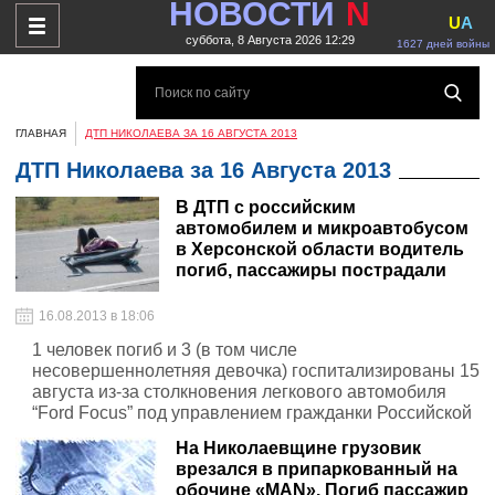
НОВОСТИ
N
U
A
суббота, 8 Августа 2026 12:29
1627 дней войны
ГЛАВНАЯ
ДТП НИКОЛАЕВА ЗА 16 АВГУСТА 2013
ДТП Николаева за 16 Августа 2013
В ДТП с российским
автомобилем и микроавтобусом
в Херсонской области водитель
погиб, пассажиры пострадали
16.08.2013 в 18:06
1 человек погиб и 3 (в том числе
несовершеннолетняя девочка) госпитализированы 15
августа из-за столкновения легкового автомобиля
“Ford Focus” под управлением гражданки Российской
Федерации и микроавтобуса “Volkswagen Transporter
На Николаевщине грузовик
T5″ на 17 км автодороги Геническ – Стрелковое
врезался в припаркованный на
(Генический район Херсонской области), передает
обочине «МАN». Погиб пассажир