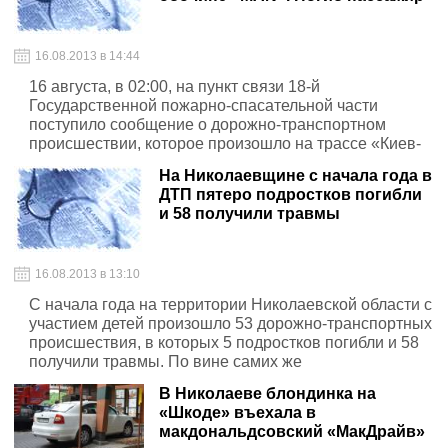
корреспондент ОПГ_Херсон.
16.08.2013 в 14:44
16 августа, в 02:00, на пункт связи 18-й
Государственной пожарно-спасательной части
поступило сообщение о дорожно-транспортном
происшествии, которое произошло на трассе «Киев-
Одесса» Кривоозерского района Николаевской
На Николаевщине с начала года в
области.
ДТП пятеро подростков погибли
и 58 получили травмы
16.08.2013 в 13:10
С начала года на территории Николаевской области с
участием детей произошло 53 дорожно-транспортных
происшествия, в которых 5 подростков погибли и 58
получили травмы. По вине самих же
несовершеннолетних произошло 15 ДТП, в которых
В Николаеве блондинка на
15 человек травмированы.
«Шкоде» въехала в
макдональдсовский «МакДрайв»