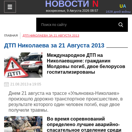
НОВОСТИ
N
U
A
воскресенье, 9 Августа 2026 08:57
1628 дней войны
ГЛАВНАЯ
ДТП НИКОЛАЕВА ЗА 21 АВГУСТА 2013
ДТП Николаева за 21 Августа 2013
Международное ДТП на
Николаевщине: гражданин
Молдовы погиб, двое белорусов
госпитализированы
21.08.2013 в 19:05
Днем 21 августа на трассе «Ульяновка-Николаев»
произошло дорожно транспортное происшествие, в
результате которого один человек погиб, еще двое
получили травмы.
Во время соревнований
определено лучшее аварийно-
спасательное отделение среди