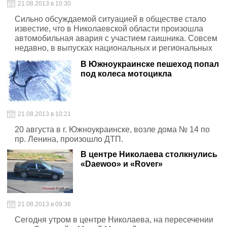
21.08.2013 в 10:30
Сильно обсуждаемой ситуацией в обществе стало
известие, что в Николаевской области произошла
автомобильная авария с участием гаишника. Совсем
недавно, в выпусках национальных и региональных
новостей можно было увидеть, как пьяный начальник
В Южноукраинске пешеход попал
Арбузинского ГАИ трусливо бежит с места
под колеса мотоцикла
совершенного им ДТП.
21.08.2013 в 10:21
20 августа в г. Южноукраинске, возле дома № 14 по
пр. Ленина, произошло ДТП.
В центре Николаева столкнулись
«Daewoo» и «Rover»
21.08.2013 в 09:36
Сегодня утром в центре Николаева, на пересечении