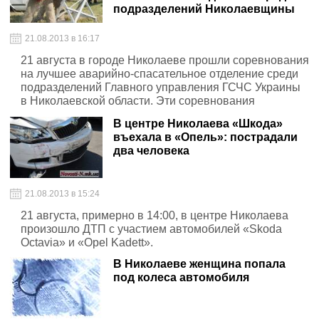
подразделений Николаевщины
21.08.2013 в 16:17
21 августа в городе Николаеве прошли соревнования
на лучшее аварийно-спасательное отделение среди
подразделений Главного управления ГСЧС Украины
в Николаевской области. Эти соревнования
проходили на площадке городского пляжа „Стрелка”,
В центре Николаева «Шкода»
р. Южный Буг. В соревнования принимали участие 27
въехала в «Опель»: пострадали
аварийно-спасательных отделений Николаевской
два человека
области.
21.08.2013 в 15:24
21 августа, примерно в 14:00, в центре Николаева
произошло ДТП с участием автомобилей «Skoda
Octavia» и «Opel Kadett».
В Николаеве женщина попала
под колеса автомобиля