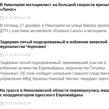
В Николаеве мотоциклист на большой скорости врезал
«Ланос»
27.12.2013 в 17:50
В пятницу, 27 декабря, в Николаеве на улице Кирова прои
ДТП с участием автомобиля «Daewoo Lanos» и мотоцикла.
Задержан пятый подозреваемый в избиении киевской
журналистки Чорновил
27.12.2013 в 14:06
Задержан пятый подозреваемый, принимавший участие в
избиении активистки Евромайдана, журналистки Татьяны
Чорновил. Об этом сообщил начальник главного следствен
управления МВД Украины Николай Чинчин, передает пресс
служба министерства.
На трассе в Николаевской области перевернулась ма
с координатором одесского Евромайдана
27.12.2013 в 12:28