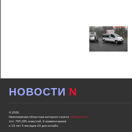
НОВОСТИ
N
© 2026.
Николаевская областная интернет-газета
«Новости N»
это: 705,295 новостей, 0 комментариев
и 19 лет 5 месяцев 23 дня онлайн.