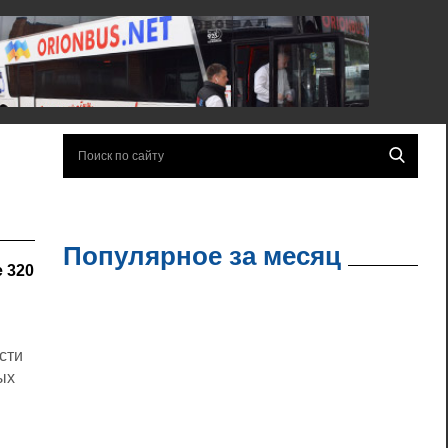
Популярное за месяц
 320
сти
ых