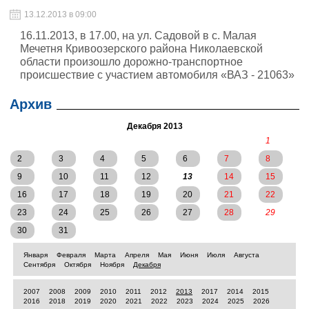
13.12.2013 в 09:00
16.11.2013, в 17.00, на ул. Садовой в с. Малая
Мечетня Кривоозерского района Николаевской
области произошло дорожно-транспортное
происшествие с участием автомобиля «ВАЗ - 21063»
и велосипеда «Салют». В результате дорожно-
транспортного происшествия водитель велосипеда от
Архив
полученных телесных повреждений скончался в
Кривоозерского ЦРБ.
Декабря 2013
1
2
3
4
5
6
7
8
9
10
11
12
13
14
15
16
17
18
19
20
21
22
23
24
25
26
27
28
29
30
31
Января
Февраля
Марта
Апреля
Мая
Июня
Июля
Августа
Сентября
Октября
Ноября
Декабря
2007
2008
2009
2010
2011
2012
2013
2017
2014
2015
2016
2018
2019
2020
2021
2022
2023
2024
2025
2026