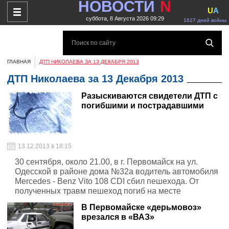
НОВОСТИ
N
U
A
суббота, 8 Августа 2026 09:29
1627 дней войны
ГЛАВНАЯ
ДТП НИКОЛАЕВА ЗА 13 ДЕКАБРЯ 2013
ДТП Николаева за 13 Декабря 2013
Разыскиваются свидетели ДТП с
погибшими и пострадавшими
13.12.2013 в 18:15
30 сентября, около 21.00, в г. Первомайск на ул.
Одесской в районе дома №32а водитель автомобиля
Mercedes - Benz Vito 108 CDI сбил пешехода. От
полученных травм пешеход погиб на месте
происшествия.
В Первомайске «дерьмовоз»
врезался в «ВАЗ»