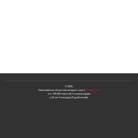
© 2026.
Николаевская областная интернет-газета
«Новости N»
это: 705,455 новостей, 0 комментариев
и 19 лет 5 месяцев 25 дней онлайн.