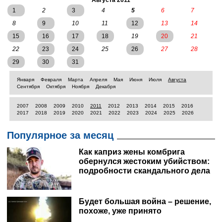
в наследство, во всем пространстве указа 12 декабря
Августа 2011
1802 года.
1
2
3
4
5
6
7
8
9
10
11
12
13
14
15
16
17
18
19
20
21
22
23
24
25
26
27
28
29
30
31
Января
Февраля
Марта
Апреля
Мая
Июня
Июля
Августа
Сентября
Октября
Ноября
Декабря
2007
2008
2009
2010
2011
2012
2013
2014
2015
2016
2017
2018
2019
2020
2021
2022
2023
2024
2025
2026
Популярное за месяц
Как каприз жены комбрига
обернулся жестоким убийством:
подробности скандального дела
Будет большая война – решение,
похоже, уже принято