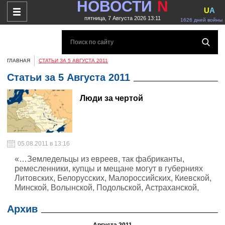
НОВОСТИ
N
U
A
пятница, 7 Августа 2026 13:11
1626 дней войны
ГЛАВНАЯ
СТАТЬИ ЗА 5 АВГУСТА 2011
Статьи за 5 Августа 2011
Люди за чертой
05.08.2011 в 13:16
«…Земледельцы из евреев, так фабриканты,
ремесленники, купцы и мещане могут в губерниях
Литовских, Белорусских, Малороссийских, Киевской,
Минской, Волынской, Подольской, Астраханской,
Кавказской, Екатеринославской, Херсонской и
Таврической, приобретать покупкою незаселенные
Архив
земли, продавать их, закладывать, дарить и завещать