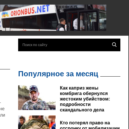
Популярное за месяц
Как каприз жены
комбрига обернулся
жестоким убийством:
—
подробности
лне
скандального дела
ыли
Кто потерял право на
отсрочку от мобилизации