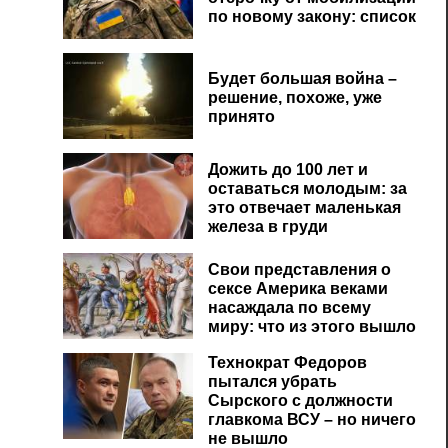
по новому закону: список
же
Будет большая война –
решение, похоже, уже
принято
Дожить до 100 лет и
оставаться молодым: за
это отвечает маленькая
железа в груди
Свои представления о
сексе Америка веками
насаждала по всему
миру: что из этого вышло
Технократ Федоров
пытался убрать
Сырского с должности
главкома ВСУ – но ничего
не вышло