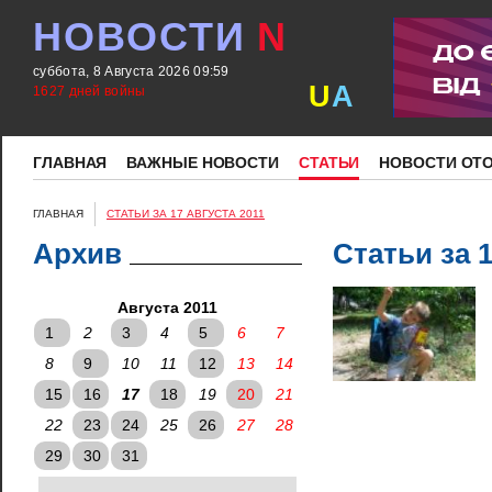
НОВОСТИ
N
суббота, 8 Августа 2026 09:59
U
A
1627 дней войны
ГЛАВНАЯ
ВАЖНЫЕ НОВОСТИ
СТАТЬИ
НОВОСТИ ОТ
ГЛАВНАЯ
СТАТЬИ ЗА 17 АВГУСТА 2011
Архив
Статьи за 
Августа 2011
1
2
3
4
5
6
7
8
9
10
11
12
13
14
15
16
17
18
19
20
21
22
23
24
25
26
27
28
29
30
31