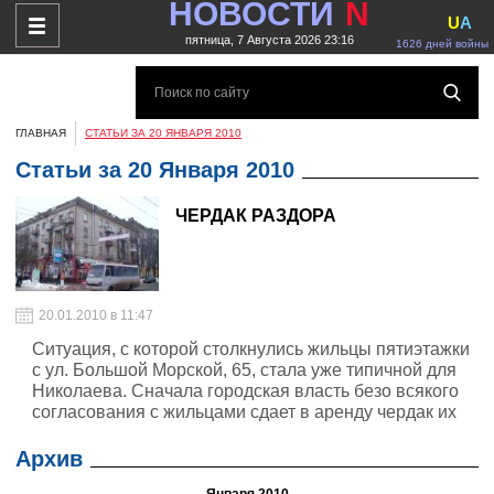
НОВОСТИ
N
U
A
пятница, 7 Августа 2026 23:16
1626 дней войны
ГЛАВНАЯ
СТАТЬИ ЗА 20 ЯНВАРЯ 2010
Статьи за 20 Января 2010
ЧЕРДАК РАЗДОРА
20.01.2010 в 11:47
Ситуация, с которой столкнулись жильцы пятиэтажки
с ул. Большой Морской, 65, стала уже типичной для
Николаева. Сначала городская власть безо всякого
согласования с жильцами сдает в аренду чердак их
дома. А когда арендатор начинает конфликтовать с
жильцами, чиновники советуют пострадавшим...
Архив
обращаться за защитой своих интересов в суд.