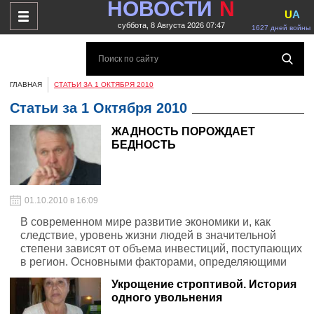
НОВОСТИ
N
U
A
суббота, 8 Августа 2026 07:47
1627 дней войны
ГЛАВНАЯ
СТАТЬИ ЗА 1 ОКТЯБРЯ 2010
Статьи за 1 Октября 2010
ЖАДНОСТЬ ПОРОЖДАЕТ
БЕДНОСТЬ
01.10.2010 в 16:09
В современном мире развитие экономики и, как
следствие, уровень жизни людей в значительной
степени зависят от объема инвестиций, поступающих
в регион. Основными факторами, определяющими
привлекательность для инвесторов того или иного
Укрощение строптивой. История
города является его место расположения и уровень
одного увольнения
развития экономики.