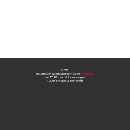
© 2026.
Николаевская областная интернет-газета
«Новости N»
это: 705,448 новостей, 0 комментариев
и 19 лет 5 месяцев 25 дней онлайн.