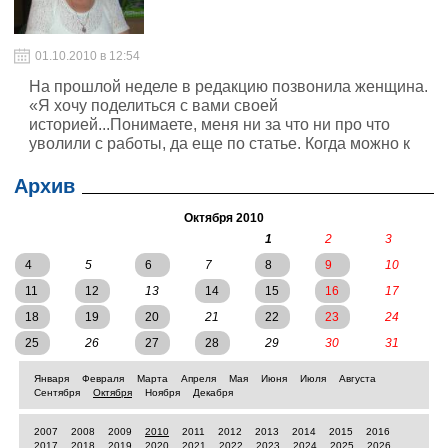
01.10.2010 в 12:54
На прошлой неделе в редакцию позвонила женщина.
«Я хочу поделиться с вами своей
историей...Понимаете, меня ни за что ни про что
уволили с работы, да еще по статье. Когда можно к
вам прийти?...». Через пару дней мы встретились.
Архив
Октября 2010
1
2
3
4
5
6
7
8
9
10
11
12
13
14
15
16
17
18
19
20
21
22
23
24
25
26
27
28
29
30
31
Января
Февраля
Марта
Апреля
Мая
Июня
Июля
Августа
Сентября
Октября
Ноября
Декабря
2007
2008
2009
2010
2011
2012
2013
2014
2015
2016
2017
2018
2019
2020
2021
2022
2023
2024
2025
2026