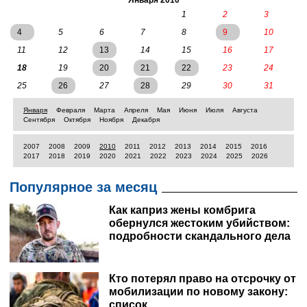
запланирован на 15.00.
Января 2010
1
2
3
4
5
6
7
8
9
10
11
12
13
14
15
16
17
18
19
20
21
22
23
24
25
26
27
28
29
30
31
Января
Февраля
Марта
Апреля
Мая
Июня
Июля
Августа
Сентября
Октября
Ноября
Декабря
2007
2008
2009
2010
2011
2012
2013
2014
2015
2016
2017
2018
2019
2020
2021
2022
2023
2024
2025
2026
Популярное за месяц
Как каприз жены комбрига
обернулся жестоким убийством:
подробности скандального дела
Кто потерял право на отсрочку от
мобилизации по новому закону:
список