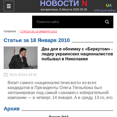
НОВОСТИ
N
U
A
воскресенье, 9 Августа 2026 05:30
1628 дней войны
ГЛАВНАЯ
СТАТЬИ ЗА 18 ЯНВАРЯ 2010
Статьи за 18 Января 2010
Два дня в обнимку с «Беркутом» -
лидер украинских националистов
побывал в Николаеве
18.01.2010 в 19:34
Визит самого «националистического» из всех
кандидатов в Президенты Олега Тягныбока был
запланирован под самый «занавес» избирательной
кампании — в четверг, 14 января. А в среду, 13-го, его
сторонники планировали провести в Николаеве
марш «против нелегальной миграции» - очевидно, в
Архив
честь приезда своего лидера. Начало было