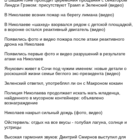
В Вашингтоне проходит церемония прощания с сенатором
Линдси Грэмом: присутствуют Трамп и Зеленский (видео)
В Николаеве возник пожар на берегу лимана (видео)
В Николаеве «шахед» взорвался рядом с детской площадкой,
в воронке остался реактивный двигатель (видео)
Появились фото и видео пожара после атаки реактивного
дрона на Николаев
Появились первые фото и видео разрушений в результате
атаки на Николаев
Янукович живет в Сочи под чужим именем: новые детали о
роскошной жизни семьи беглого экс-президента (видео)
Зеленский ответил, употреблял ли он с Макроном кокаин
Полиция Николаева продолжает искать мать младенца,
найденного в мусорном контейнере: объявлено
вознаграждение
Николаев накрыл сильный дождь (фото, видео)
Ойстервиль: отдых на все вкусы - голубая лагуна, солнце и
устрицы
Высокая гармония звуков: Дмитрий Смирнов выступил для