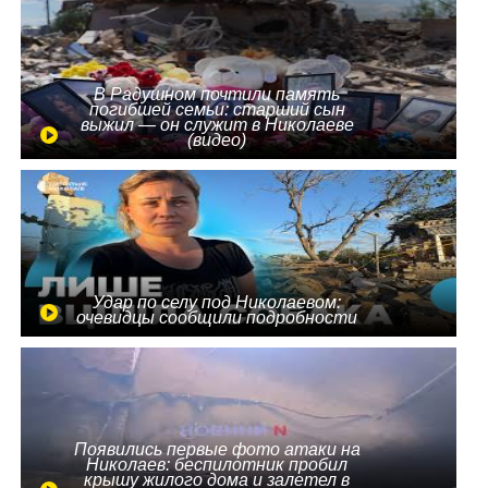
В Радушном почтили память
погибшей семьи: старший сын
выжил — он служит в Николаеве
(видео)
Удар по селу под Николаевом:
очевидцы сообщили подробности
Появились первые фото атаки на
Николаев: беспилотник пробил
крышу жилого дома и залетел в