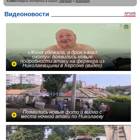
Комментарии доступны в наших
Telegram
и
instagram
.
Видеоновости
АРХИВ
«Жена убежала, а дрон начал
охоту»: появились новые
подробности атаки на фермера из
Николаевщины в Херсоне (видео)
Появились новые фото и видео с
места ночной атаки по Николаеву