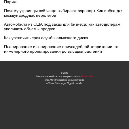
Париж
Почему украинцы всё чаще выбирают аэропорт Кишинёва для
международных перелётов
Автомобили из США под заказ для бизнеса: как автодилерам
увеличить объемы продаж
Как увеличить срок службы алмазного диска
Планирование и зонирование приусадебной территории: от
инженерного проектирования до высадки растений
© 2026.
Николаевская областная интернет-газета
«Новости N»
это: 705,437 новостей, 0 комментариев
и 19 лет 5 месяцев 25 дней онлайн.