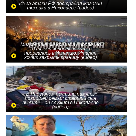
Из-за атаки РФ пострадал магазин
техники в Николаеве (видео)
Миграционный кризис в Европе: до
10 тысяч человек за сутки
прорвались в Испанию, Италия
хочет закрыть границу (видео)
В Радушном почтили память
погибшей семьи: старший сын
выжил — он служит в Николаеве
(видео)