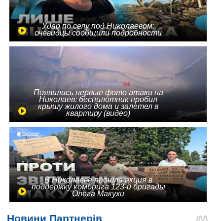
Удар по селу под Николаевом:
очевидцы сообщили подробности
Появились первые фото атаки на
Николаев: беспилотник пробил
крышу жилого дома и залетел в
квартиру (видео)
В Николаеве прошла акция в
поддержку комбрига 123-й бригады
Олега Макухи